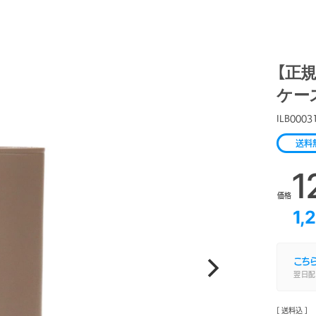
【正規
ケース
ILB0003
送料
1
価格
1,
こち
翌日配
[ 送料込 ]