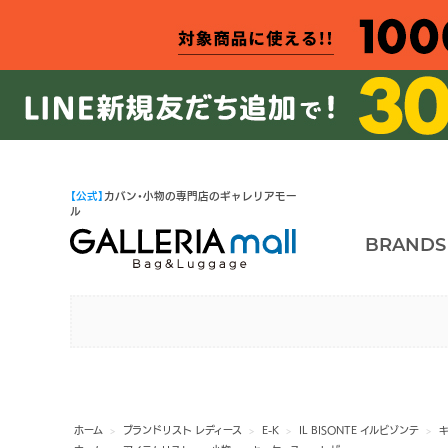
【公式】
カバン・小物の専門店のギャレリアモー
ル
BRANDS
ホーム
>
ブランドリスト レディース
>
E-K
>
IL BISONTE イルビゾンテ
>