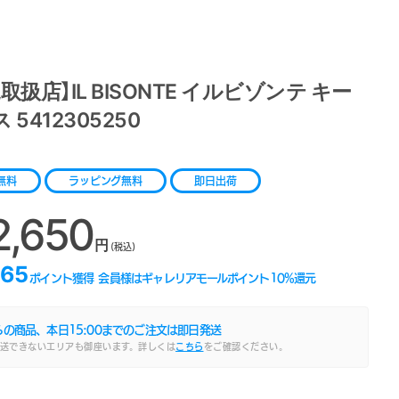
取扱店】IL BISONTE イルビゾンテ キー
 5412305250
1
無料
ラッピング無料
即日出荷
2,650
円
(税込)
265
ポイント獲得
会員様はギャレリアモールポイント
10
%還元
らの商品、本日
15:00
までのご注文は即日発送
送できないエリアも御座います。詳しくは
こちら
をご確認ください。