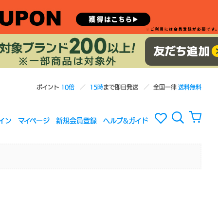
ポイント
10倍
15時
まで即日発送
全国一律
送料無料
イン
マイページ
新規会員登録
ヘルプ&ガイド