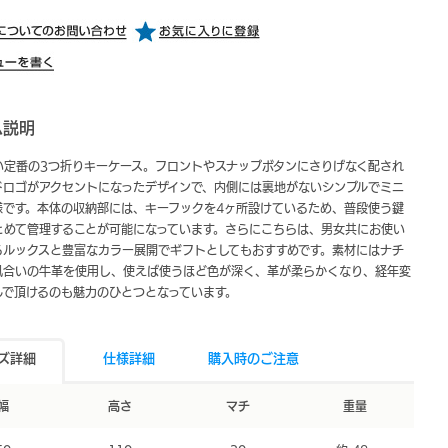
ム説明
い定番の3つ折りキーケース。フロントやスナップボタンにさりげなく配され
ドロゴがアクセントになったデザインで、内側には裏地がないシンプルでミニ
様です。本体の収納部には、キーフックを4ヶ所設けているため、普段使う鍵
とめて管理することが可能になっています。さらにこちらは、男女共にお使い
るルックスと豊富なカラー展開でギフトとしてもおすすめです。素材にはナチ
風合いの牛革を使用し、使えば使うほど色が深く、革が柔らかくなり、経年変
んで頂けるのも魅力のひとつとなっています。
ズ詳細
仕様詳細
購入時のご注意
幅
高さ
マチ
重量