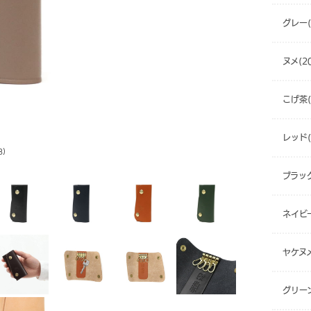
グレー(
ヌメ(20
こげ茶(
レッド(
8)
ブラック
ネイビー
ヤケヌメ
グリーン