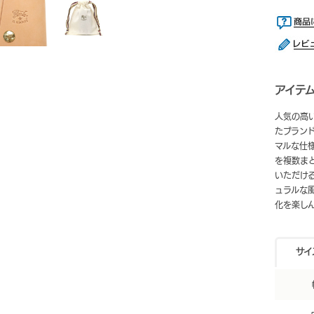
アイテ
人気の高
たブラン
マルな仕
を複数ま
いただけ
ュラルな
化を楽し
サイ