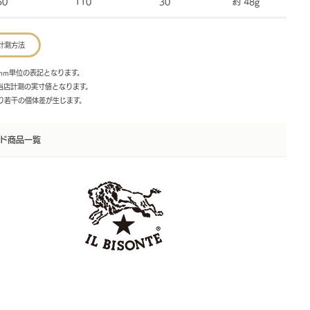
50
110
30
約 48g
計測方法
mm単位の表記となります。
は当店計測の実寸値となります。
より若干の個体差が生じます。
ド商品一覧