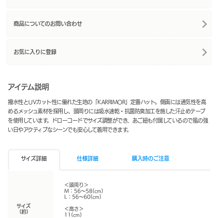
商品についてのお問い合わせ
お気に入りに登録
アイテム説明
撥水性とUVカット性に優れた生地の「KARRIMOR」定番ハット。側面には通気性を高
めるメッシュ素材を採用し、頭周りには吸水速乾・抗菌防臭加工を施した汗止めテープ
を使用しています。ドローコードでサイズ調整ができ、あご紐も付属しているので風の強
い日やアクティブなシーンでも安心して着用できます。
サイズ詳細
仕様詳細
購入時のご注意
＜頭周り＞
M：56～58(cm)
L：56～60(cm)
サイズ
＜高さ＞
（約）
11(cm)