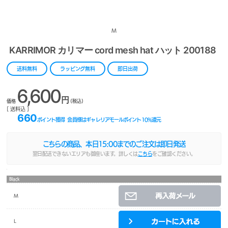
M
KARRIMOR カリマー cord mesh hat ハット 200188
送料無料
ラッピング無料
即日出荷
6,600
円
価格
(税込)
[ 送料込 ]
660
ポイント獲得
会員様はギャレリアモールポイント
10
%還元
こちらの商品、本日
15:00
までのご注文は即日発送
翌日配送できないエリアも御座います。詳しくは
こちら
をご確認ください。
Black
M
L