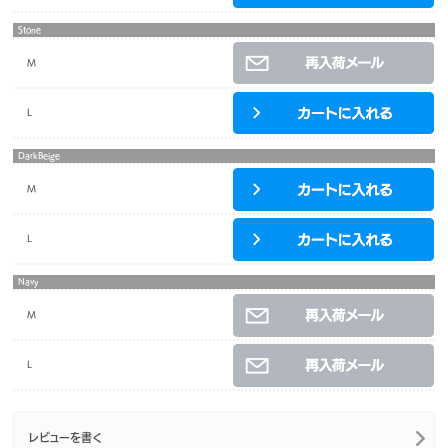
Stone
M
L
DarkBeige
M
L
Navy
M
L
レビューを書く