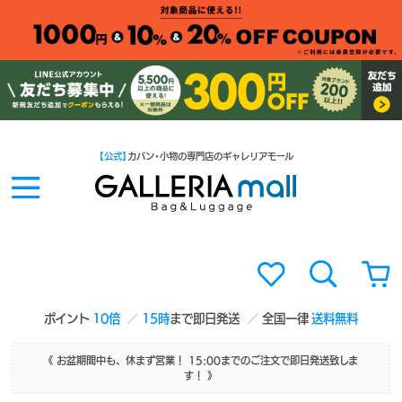
【公式】
カバン・小物の専門店のギャレリアモール
ポイント
10倍
15時
まで即日発送
全国一律
送料無料
《 お盆期間中も、休まず営業！ 15:00までのご注文で即日発送致しま
す！ 》