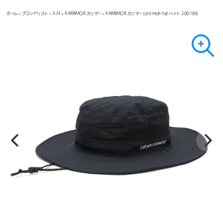
ホーム
>
ブランドリスト
>
K-N
>
KARRIMOR カリマー
> KARRIMOR カリマー cord mesh hat ハット 200188