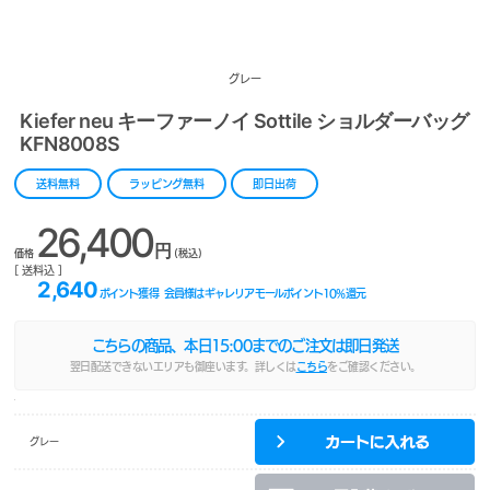
グレー
Kiefer neu キーファーノイ Sottile ショルダーバッグ
KFN8008S
送料無料
ラッピング無料
即日出荷
26,400
円
価格
(税込)
[ 送料込 ]
2,640
ポイント獲得
会員様はギャレリアモールポイント
10
%還元
こちらの商品、本日
15:00
までのご注文は即日発送
翌日配送できないエリアも御座います。詳しくは
こちら
をご確認ください。
グレー