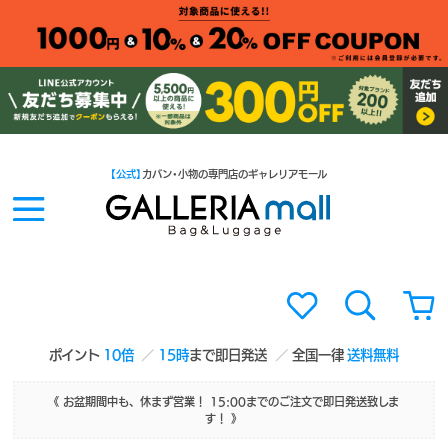
【公式】
カバン・小物の専門店のギャレリアモール
ポイント
10倍
15時
まで即日発送
全国一律
送料無料
《 お盆期間中も、休まず営業！ 15:00までのご注文で即日発送致しま
す！ 》