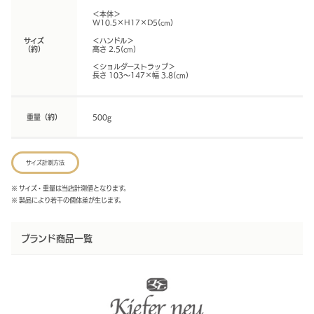
＜本体＞
W10.5×H17×D5(cm)
サイズ
＜ハンドル＞
（約）
高さ 2.5(cm)
＜ショルダーストラップ＞
長さ 103～147×幅 3.8(cm)
重量（約）
500g
サイズ計測方法
※ サイズ・重量は当店計測値となります。
※ 製品により若干の個体差が生じます。
ブランド商品一覧