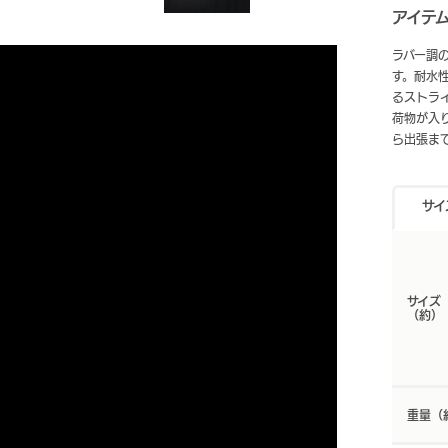
アイテ
ラバー調
す。耐水
るストラ
荷物が入
ら出張ま
サイ
サイズ
（約）
重量（