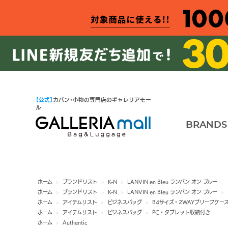
【公式】
カバン・小物の専門店のギャレリアモー
ル
BRANDS
ホーム
>
ブランドリスト
>
K-N
>
LANVIN en Bleu ランバン オン ブルー
ホーム
>
ブランドリスト
>
K-N
>
LANVIN en Bleu ランバン オン ブルー
>
ホーム
>
アイテムリスト
>
ビジネスバッグ
>
B4サイズ・2WAYブリーフケー
ホーム
>
アイテムリスト
>
ビジネスバッグ
>
PC・タブレット収納付き
ホーム
>
Authentic