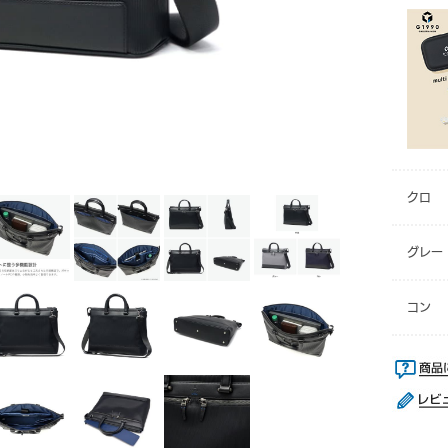
クロ
グレー
コン