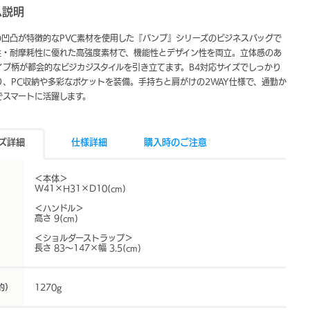
ム説明
の凹凸が特徴的なPVC素材を使用した『バンプ』シリーズのビジネスバッグで
性・耐摩耗性に優れた高強度素材で、機能性とデザイン性を両立。立体感のあ
イプ柄が都会的なビジカジスタイルを引き立てます。B4対応サイズでしっかり
り、PC収納や多彩なポケットを装備。手持ちと肩がけの2WAY仕様で、通勤か
でスマートに活躍します。
ズ詳細
仕様詳細
購入時のご注意
＜本体＞
W41×H31×D10(cm)
＜ハンドル＞
高さ 9(cm)
＜ショルダーストラップ＞
長さ 83〜147×幅 3.5(cm)
約）
1270g