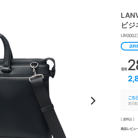
LAN
ビジ
LBI0002
送料
2
価格
2,
こち
翌日配
[ 送料込 ]
商品レビュ