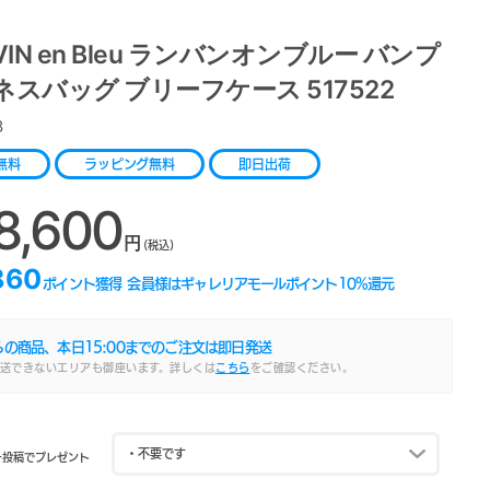
VIN en Bleu ランバンオンブルー バンプ
ネスバッグ ブリーフケース 517522
3
無料
ラッピング無料
即日出荷
8,600
円
(税込)
860
ポイント獲得
会員様はギャレリアモールポイント
10
%還元
らの商品、本日
15:00
までのご注文は即日発送
送できないエリアも御座います。詳しくは
こちら
をご確認ください。
ー投稿でプレゼント