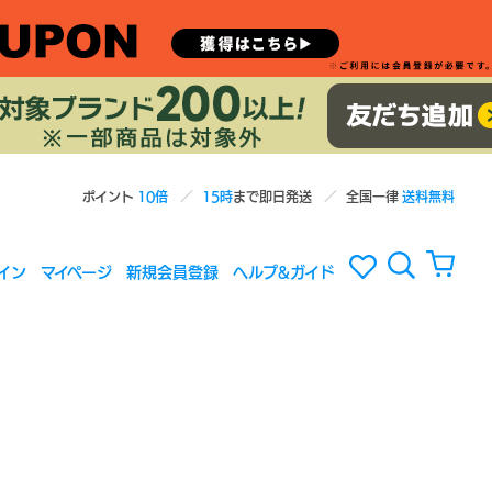
ポイント
10倍
15時
まで即日発送
全国一律
送料無料
イン
マイページ
新規会員登録
ヘルプ&ガイド