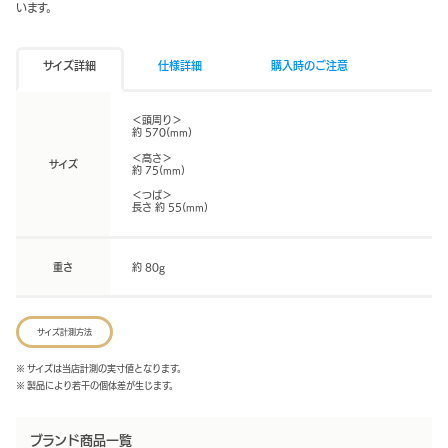
います。
サイズ詳細
仕様詳細
購入時のご注意
＜頭周り＞
約 570(mm)
＜高さ＞
サイズ
約 75(mm)
＜つば＞
長さ 約 55(mm)
重さ
約 80g
サイズ計測方法
※ サイズは当店計測の実寸値となります。
※ 製品により若干の個体差が生じます。
ブランド商品一覧