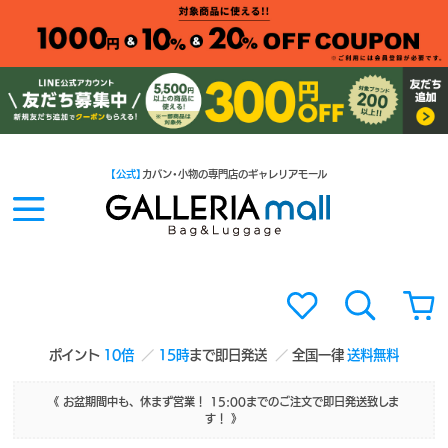
【公式】
カバン・小物の専門店のギャレリアモール
ポイント
10倍
15時
まで即日発送
全国一律
送料無料
《 お盆期間中も、休まず営業！ 15:00までのご注文で即日発送致しま
す！ 》