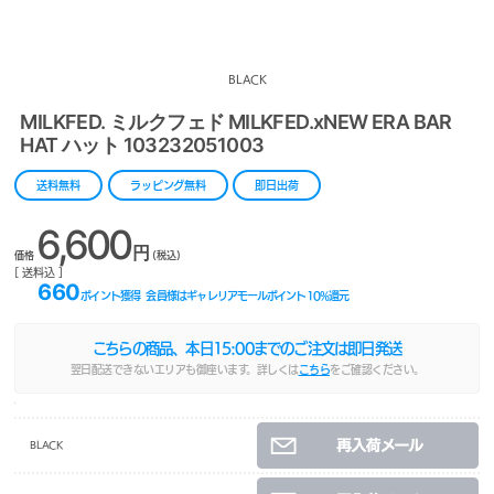
BLACK
MILKFED. ミルクフェド MILKFED.xNEW ERA BAR
HAT ハット 103232051003
送料無料
ラッピング無料
即日出荷
6,600
円
価格
(税込)
[ 送料込 ]
660
ポイント獲得
会員様はギャレリアモールポイント
10
%還元
こちらの商品、本日
15:00
までのご注文は即日発送
翌日配送できないエリアも御座います。詳しくは
こちら
をご確認ください。
BLACK