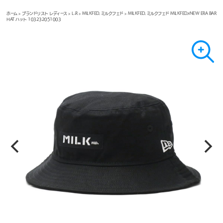
ホーム
>
ブランドリスト レディース
>
L-R
>
MILKFED. ミルクフェド
> MILKFED. ミルクフェド MILKFED.xNEW ERA BAR
HAT ハット 103232051003