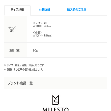
サイズ詳細
仕様詳細
購入時のご注意
＜スリッパ＞
W10×H26(cm)
サイズ
（約）
＜巾着＞
W13×H19(cm)
重量（約）
80g
※ サイズ・重量は当店計測値となります。
※ 製品により若干の個体差が生じます。
ブランド商品一覧