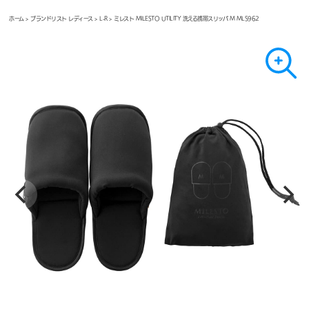
ホーム
>
ブランドリスト レディース
>
L-R
> ミレスト MILESTO UTILITY 洗える携帯スリッパ M MLS962