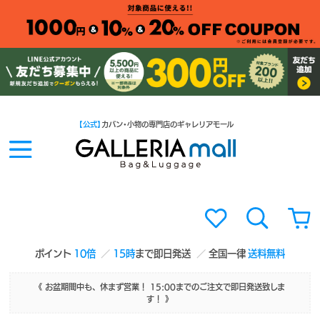
【公式】
カバン・小物の専門店のギャレリアモール
ポイント
10倍
15時
まで即日発送
全国一律
送料無料
《 お盆期間中も、休まず営業！ 15:00までのご注文で即日発送致しま
す！ 》