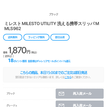
ブラック
ミレスト MILESTO UTILITY 洗える携帯スリッパ M
MLS962
送料無料
ラッピング無料
即日出荷
1,870
円
価格
(税込)
[ 送料込 ]
18
ポイント獲得
会員様はギャレリアモールポイント
1
%還元
こちらの商品、本日
15:00
までのご注文は即日発送
翌日配送できないエリアも御座います。詳しくは
こちら
をご確認ください。
ブラック
グレージュ