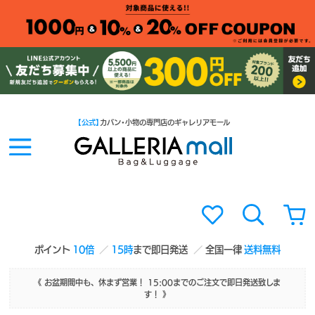
【公式】
カバン・小物の専門店のギャレリアモール
ポイント
10倍
15時
まで即日発送
全国一律
送料無料
《 お盆期間中も、休まず営業！ 15:00までのご注文で即日発送致しま
す！ 》