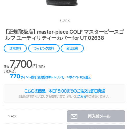
BLACK
【正規取扱店】 master-piece GOLF マスターピースゴ
ルフ ユーティリティーカバー for UT 02638
送料無料
ラッピング無料
即日出荷
7,700
円
価格
(税込)
[ 送料込 ]
770
ポイント獲得
会員様はギャレリアモールポイント
10
%還元
こちらの商品、本日
15:00
までのご注文は即日発送
翌日配送できないエリアも御座います。詳しくは
こちら
をご確認ください。
BLACK