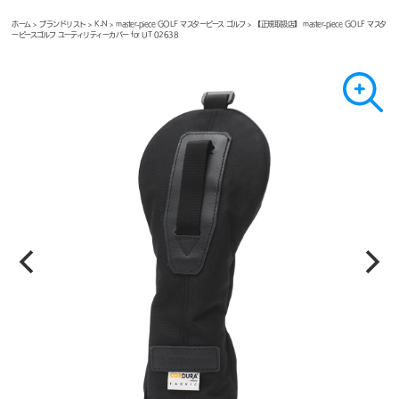
ホーム
>
ブランドリスト
>
K-N
>
master-piece GOLF マスターピース ゴルフ
> 【正規取扱店】 master-piece GOLF マスタ
ーピースゴルフ ユーティリティーカバー for UT 02638