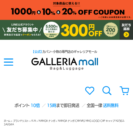
【公式】
カバン・小物の専門店のギャレリアモール
ポイント
10倍
15時
まで即日発送
全国一律
送料無料
ホーム
>
ブランドリスト
>
K-N
>
NANGA ナンガ
> NANGA ナンガ CANVAS NNG LOGO CAP キャップ N2502-
3A204A