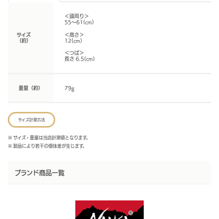
＜頭周り＞
55～61(cm)
サイズ
＜高さ＞
（約）
12(cm)
＜つば＞
長さ 6.5(cm)
重量（約）
79g
サイズ計測方法
※ サイズ・重量は当店計測値となります。
※ 製品により若干の個体差が生じます。
ブランド商品一覧