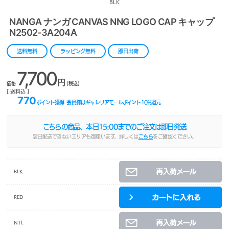
BLK
NANGA ナンガ CANVAS NNG LOGO CAP キャップ
N2502-3A204A
送料無料
ラッピング無料
即日出荷
7,700
円
価格
(税込)
[ 送料込 ]
770
ポイント獲得
会員様はギャレリアモールポイント
10
%還元
こちらの商品、本日
15:00
までのご注文は即日発送
翌日配送できないエリアも御座います。詳しくは
こちら
をご確認ください。
BLK
RED
NTL