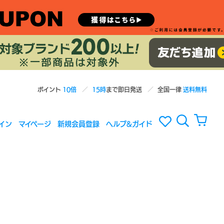
ポイント
10倍
15時
まで即日発送
全国一律
送料無料
イン
マイページ
新規会員登録
ヘルプ&ガイド