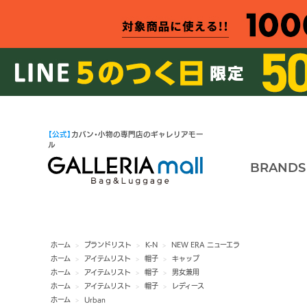
【公式】
カバン・小物の専門店のギャレリアモー
ル
BRANDS
ホーム
>
ブランドリスト
>
K-N
>
NEW ERA ニューエラ
ホーム
>
アイテムリスト
>
帽子
>
キャップ
ホーム
>
アイテムリスト
>
帽子
>
男女兼用
ホーム
>
アイテムリスト
>
帽子
>
レディース
ホーム
>
Urban