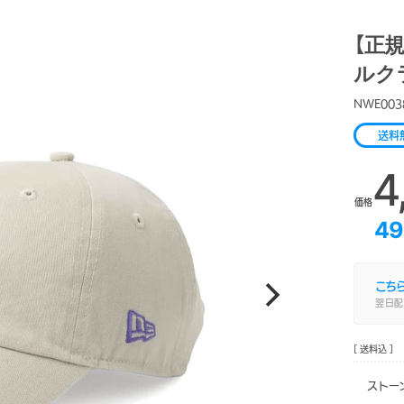
【正規
ルク
NWE003
送料
4
価格
49
こち
翌日配
[ 送料込 ]
ストー