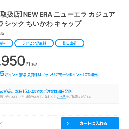
取扱店】NEW ERA ニューエラ カジュア
ラシック ちいかわ キャップ
86
無料
ラッピング無料
即日出荷
,950
円
(税込)
5
ポイント獲得
会員様はギャレリアモールポイント
10
%還元
らの商品、本日
15:00
までのご注文は即日発送
送できないエリアも御座います。詳しくは
こちら
をご確認ください。
ン