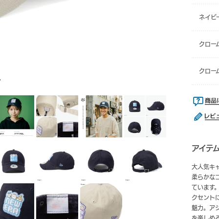
ネイビ
クロー
クロー
ン
アイテ
大人気キャ
柔らかな
ています
クセント
魅力。ア
を楽しめ