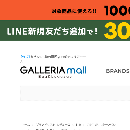
【公式】
カバン・小物の専門店のギャレリアモー
ル
BRANDS
ホーム
>
ブランドリスト レディース
>
L-R
>
ORCIVAL オーシバル