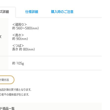
ズ詳細
仕様詳細
購入時のご注意
＜頭周り＞
約 560～580(mm)
＜高さ＞
ズ
約 90(mm)
＜つば＞
長さ 約 80(mm)
さ
約 105g
計測方法
は当店計測の実寸値となります。
より若干の個体差が生じます。
ド商品一覧