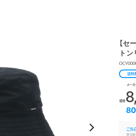
【セー
トンリ
OCV000
送料
メーカ
8
価格
80
こち
翌日配