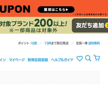
ポイント
10倍
15時
まで即日発送
全国一律
送料無料
イン
マイページ
新規会員登録
ヘルプ&ガイド