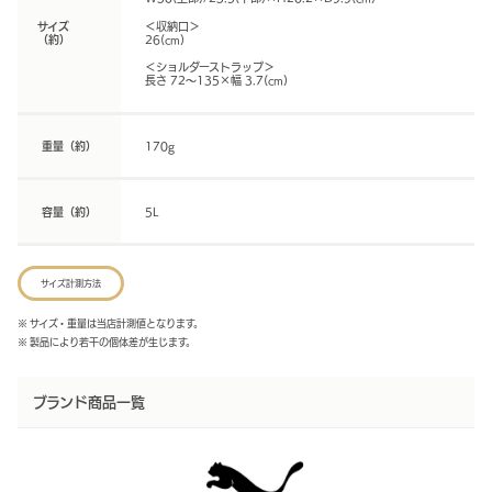
サイズ
＜収納口＞
（約）
26(cm)
＜ショルダーストラップ＞
長さ 72〜135×幅 3.7(cm)
重量（約）
170g
容量（約）
5L
サイズ計測方法
※ サイズ・重量は当店計測値となります。
※ 製品により若干の個体差が生じます。
ブランド商品一覧