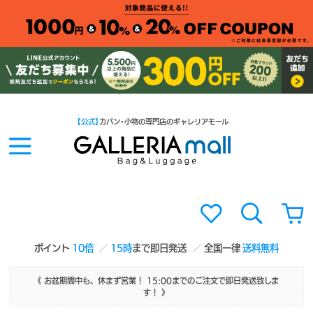
【公式】
カバン・小物の専門店のギャレリアモール
ポイント
10倍
15時
まで即日発送
全国一律
送料無料
《 お盆期間中も、休まず営業！ 15:00までのご注文で即日発送致しま
す！ 》