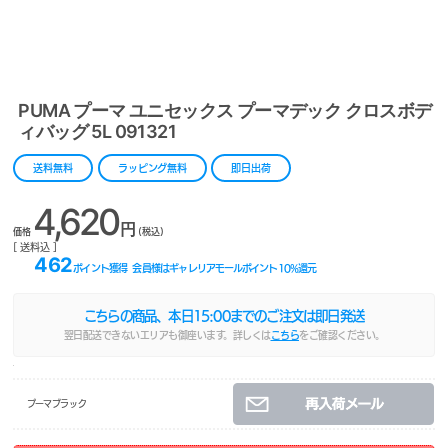
PUMA プーマ ユニセックス プーマデック クロスボデ
ィバッグ 5L 091321
送料無料
ラッピング無料
即日出荷
4,620
円
価格
(税込)
[ 送料込 ]
462
ポイント獲得
会員様はギャレリアモールポイント
10
%還元
こちらの商品、本日
15:00
までのご注文は即日発送
翌日配送できないエリアも御座います。詳しくは
こちら
をご確認ください。
プーマブラック