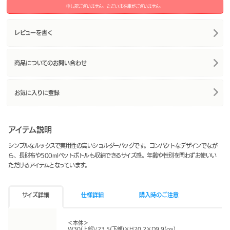
申し訳ございません。ただいま在庫がございません。
レビューを書く
商品についてのお問い合わせ
お気に入りに登録
アイテム説明
シンプルなルックスで実用性の高いショルダーバッグです。コンパクトなデザインでなが
ら、長財布や500mlペットボトルも収納できるサイズ感。年齢や性別を問わずお使いい
ただけるアイテムとなっています。
サイズ詳細
仕様詳細
購入時のご注意
＜本体＞
W30(上部)/23.5(下部)×H20.2×D9.9(cm)