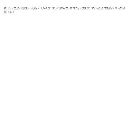
ホーム
>
ブランドリスト
>
O-S
>
PUMA プーマ
> PUMA プーマ ユニセックス プーマデック クロスボディバッグ 5L
091321