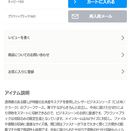
ネイビー(50)
ブラウンxブラック(60)
レビューを書く
商品についてのお問い合わせ
お気に入りに登録
アイテム説明
透明感のある鞣しが特徴の北米産牛ステアを使用したレザービジネスシリーズ『CLERK/
クラーク』のブリーフケース。薄マチながらきちんと自立し、中央に設けた仕切りによ
り荷物をスマートに収納できるので、ビジネスシーンのお供に最適です。ブラウン×ブラ
ックは初回のみの限定生産となっています。メインルームはA4サイズに対応し、ファイル
や書類の収納に最適なサイズ感。開口部はファスナーが下まで大きく開く三方開きの蛇
腹マチ仕様で視認性も抜群です。中央に設けられた仕切りで荷物の仕分け収納もらくら