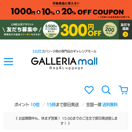
【公式】
カバン・小物の専門店のギャレリアモール
ポイント
10倍
15時
まで即日発送
全国一律
送料無料
《 お盆期間中も、休まず営業！ 15:00までのご注文で即日発送致しま
す！ 》