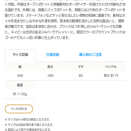
く可能。内装はオープンポケットと伸縮素材のオーガナイザーを設けた小分け収納もでき
る設計です。外側には、前面にジップポケットを、背面には2カ所のオープンポケットを
設けています。スマートフォンなどサッと取り出したい荷物の収納に最適です。素材はオ
イルを含ませたしなやかな牛革を採用。革本来の質感を活かした自然な風合いと、透明
感が魅力です。金具は本体色に合わせ、ブラックはつや消しのシルバーでシックな印象
に、ネイビーは光沢のあるシルバーでドレッシーに、限定カラーのブラウン×ブラックは
ゴールドで大人っぽい印象に仕上がっています。
サイズ詳細
仕様詳細
購入時のご注意
幅
高さ
マチ
ハンドル
400
280
80
高さ 約 75
重量
約 1120g
サイズ計測方法
※ サイズはmm単位の表記となります。
※ サイズは当店計測の実寸値となります。
※ 製品により若干の個体差が生じます。