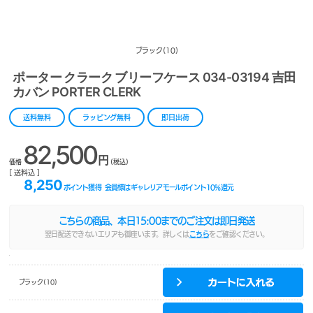
ブラック(10)
ポーター クラーク ブリーフケース 034-03194 吉田
カバン PORTER CLERK
送料無料
ラッピング無料
即日出荷
82,500
円
価格
(税込)
[ 送料込 ]
8,250
ポイント獲得
会員様はギャレリアモールポイント
10
%還元
こちらの商品、本日
15:00
までのご注文は即日発送
翌日配送できないエリアも御座います。詳しくは
こちら
をご確認ください。
ブラック(10)