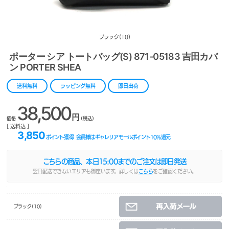
ブラック(10)
ポーター シア トートバッグ(S) 871-05183 吉田カバ
ン PORTER SHEA
送料無料
ラッピング無料
即日出荷
38,500
円
価格
(税込)
[ 送料込 ]
3,850
ポイント獲得
会員様はギャレリアモールポイント
10
%還元
こちらの商品、本日
15:00
までのご注文は即日発送
翌日配送できないエリアも御座います。詳しくは
こちら
をご確認ください。
ブラック(10)