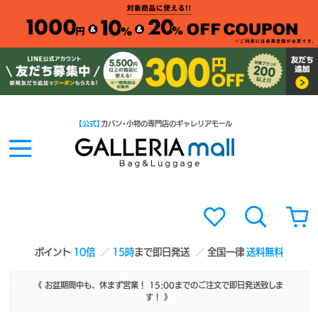
【公式】
カバン・小物の専門店のギャレリアモール
ポイント
10倍
15時
まで即日発送
全国一律
送料無料
《 お盆期間中も、休まず営業！ 15:00までのご注文で即日発送致しま
す！ 》