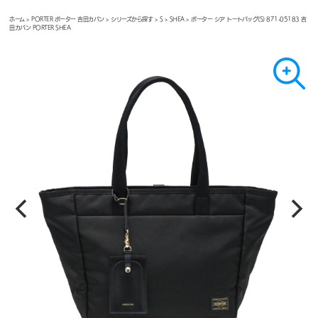
ホーム
>
PORTER ポーター 吉田カバン
>
シリーズから探す
>
S
>
SHEA
> ポーター シア トートバッグ(S) 871-05183 吉
田カバン PORTER SHEA