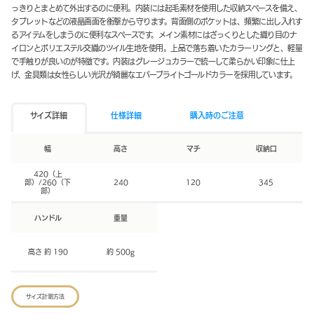
っきりとまとめて外出するのに便利。内装には起毛素材を使用した収納スペースを備え、
タブレットなどの液晶画面を衝撃から守ります。背面側のポケットは、頻繁に出し入れす
るアイテムをしまうのに便利なスペースです。メイン素材にはざっくりとした織り目のナ
イロンとポリエステル交織のツイル生地を使用。上品で落ち着いたカラーリングと、軽量
で手触りが良いのが特徴です。内装はグレージュカラーで統一して柔らかい印象に仕上
げ、金具類は女性らしい光沢が綺麗なエバーブライトゴールドカラーを採用しています。
サイズ詳細
仕様詳細
購入時のご注意
幅
高さ
マチ
収納口
420（上
部）/260（下
240
120
345
部）
ハンドル
重量
高さ 約 190
約 500g
サイズ計測方法