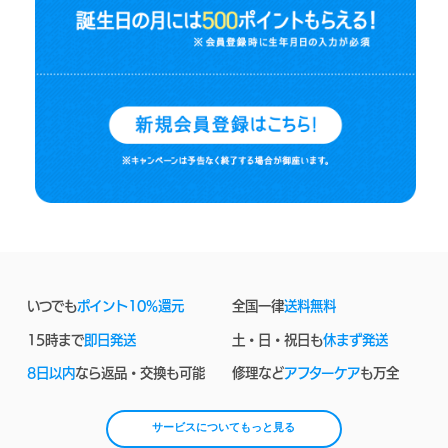
いつでも
ポイント10%還元
全国一律
送料無料
15時まで
即日発送
土・日・祝日も
休まず発送
8日以内
なら返品・交換も可能
修理など
アフターケア
も万全
サービスについてもっと見る