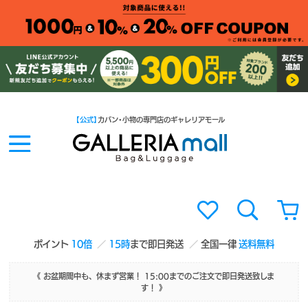
【公式】
カバン・小物の専門店のギャレリアモール
ポイント
10倍
15時
まで即日発送
全国一律
送料無料
《 お盆期間中も、休まず営業！ 15:00までのご注文で即日発送致しま
す！ 》