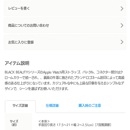
レビューを書く
商品についてのお問い合わせ
お気に入りに登録
アイテム説明
BLACK BEAUTYシリーズのApple Watch用ストラップ。バックル、コネクター部分はク
ロームカラーで統一され、、裏面の牛革に施されたブランドロゴネーム刻印によって高級
感のある仕上がりになっています。カジュアルな中にも上品な印象を与えるシンプルなデ
ザインで、シーンを選ばずお使いいただけます。
サイズ詳細
仕様詳細
購入時のご注意
サイズ
＜本体＞
（約）
手首回り長さ 17.5～21×幅 2～2.5(cm)［7段階調節］