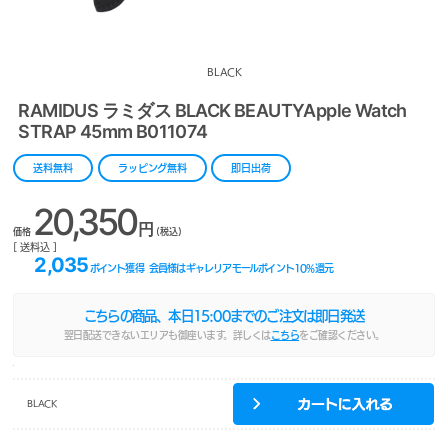
BLACK
RAMIDUS ラミダス BLACK BEAUTYApple Watch
STRAP 45mm B011074
送料無料
ラッピング無料
即日出荷
20,350
円
価格
(税込)
[ 送料込 ]
2,035
ポイント獲得
会員様はギャレリアモールポイント
10
%還元
こちらの商品、本日
15:00
までのご注文は即日発送
翌日配送できないエリアも御座います。詳しくは
こちら
をご確認ください。
BLACK