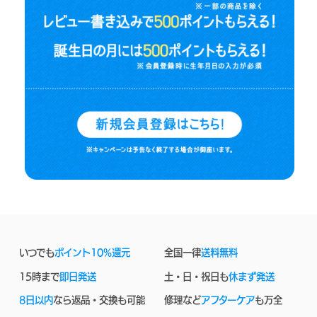
いつでも
ポイント10%還元
全国一律
送料無料
15時まで
即日発送
土・日・祝日も
休まず発送
8日以内
なら返品・交換も可能
修理など
アフターケア
も万全