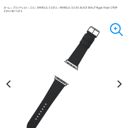
ホーム
>
ブランドリスト
>
O-S
>
RAMIDUS ラミダス
> RAMIDUS ラミダス BLACK BEAUTYApple Watch STRAP
45mm B011074