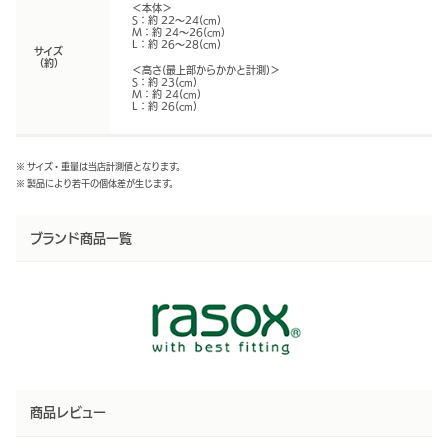
＜本体＞
S：約 22～24(cm)
M：約 24～26(cm)
L：約 26～28(cm)
サイズ
（約）
＜高さ(最上部からかかと計測)＞
S：約 23(cm)
M：約 24(cm)
L：約 26(cm)
※ サイズ・重量は当店計測値となります。
※ 製品により若干の個体差が生じます。
ブランド商品一覧
商品レビュー