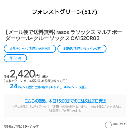
【メール便で送料無料】rasox ラソックス マルチボー
ダーウール・クルー ソックス CA152CR03
ゆうパケットご利用で送料無料
宅配便ご利用でラッピング可
即日出荷
2,420
円
価格
(税込)
[ 送料パターン メール便対象-宅配便送料300円 ]
24
ポイント獲得
会員様はギャレリアモールポイント
1
%還元
こちらの商品、本日
15:00
までのご注文は即日発送
こちらの商品は「ゆうパケット」ご利用で送料無料となります。2点以上購入される場合は
「宅配便」が表示されます。
確認しました
宅急便をご利用のみラッピング可