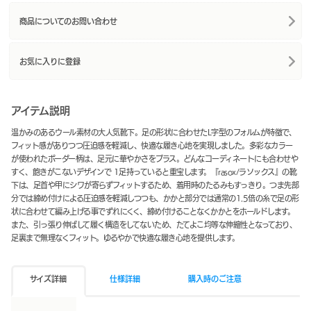
商品についてのお問い合わせ
お気に入りに登録
アイテム説明
温かみのあるウール素材の大人気靴下。足の形状に合わせたL字型のフォルムが特徴で、
フィット感がありつつ圧迫感を軽減し、快適な履き心地を実現しました。多彩なカラー
が使われたボーダー柄は、足元に華やかさをプラス。どんなコーディネートにも合わせや
すく、飽きがこないデザインで 1足持っていると重宝します。『rasox/ラソックス』の靴
下は、足首や甲にシワが寄らずフィットするため、着用時のたるみもすっきり。つま先部
分では締め付けによる圧迫感を軽減しつつも、かかと部分では通常の1.5倍の糸で足の形
状に合わせて編み上げる事でずれにくく、締め付けることなくかかとをホールドします。
また、引っ張り伸ばして履く構造をしてないため、たてよこ均等な伸縮性となっており、
足裏まで無理なくフィット。ゆるやかで快適な履き心地を提供します。
サイズ詳細
仕様詳細
購入時のご注意