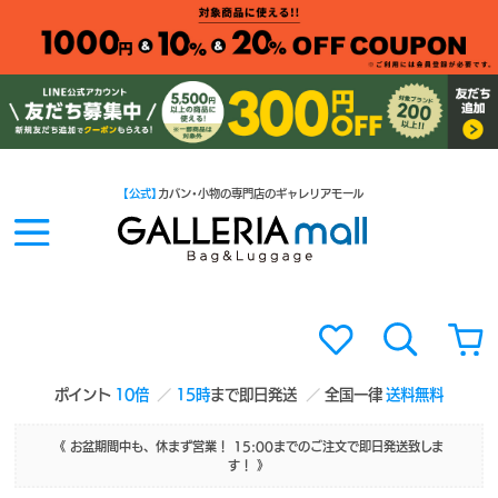
【公式】
カバン・小物の専門店のギャレリアモール
ポイント
10倍
15時
まで即日発送
全国一律
送料無料
《 お盆期間中も、休まず営業！ 15:00までのご注文で即日発送致しま
す！ 》