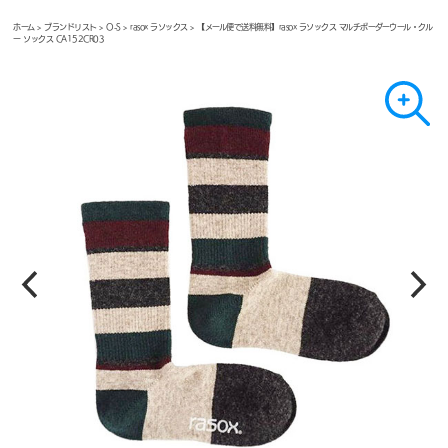
ホーム
>
ブランドリスト
>
O-S
>
rasox ラソックス
> 【メール便で送料無料】rasox ラソックス マルチボーダーウール・クル
ー ソックス CA152CR03