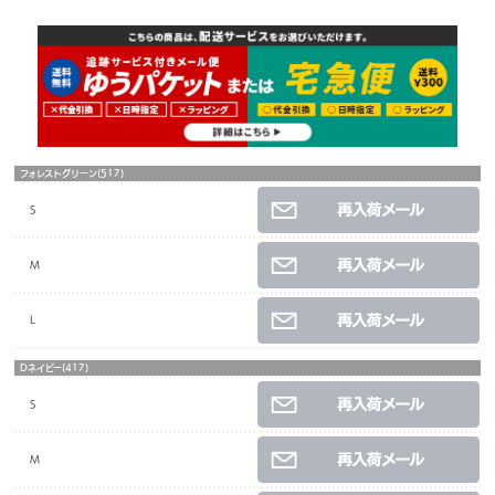
フォレストグリーン(517)
S
M
L
Dネイビー(417)
S
M