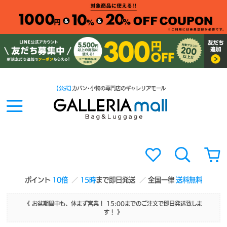
【公式】
カバン・小物の専門店のギャレリアモール
ポイント
10倍
15時
まで即日発送
全国一律
送料無料
《 お盆期間中も、休まず営業！ 15:00までのご注文で即日発送致しま
す！ 》