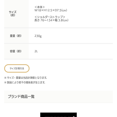
＜本体＞
W18×H12.5×D7.5(cm)
サイズ
（約）
＜ショルダーストラップ＞
長さ 76～134×幅 3.8(cm)
重量（約）
230g
容量（約）
2L
サイズ計測方法
※ サイズ・重量は当店計測値となります。
※ 製品により若干の個体差が生じます。
ブランド商品一覧