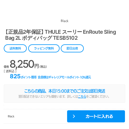
Black
【正規品2年保証】 THULE スーリー EnRoute Sling
Bag 2L ボディバッグ TESB5102
送料無料
ラッピング無料
即日出荷
8,250
円
価格
(税込)
[ 送料込 ]
825
ポイント獲得
会員様はギャレリアモールポイント
10
%還元
こちらの商品、本日
15:00
までのご注文は即日発送
翌日配送できないエリアも御座います。詳しくは
こちら
をご確認ください。
Black