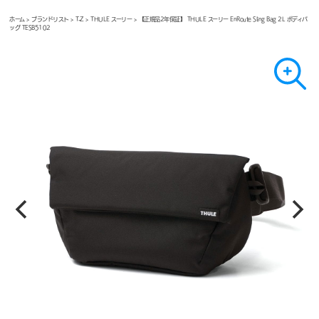
ホーム
>
ブランドリスト
>
T-Z
>
THULE スーリー
> 【正規品2年保証】 THULE スーリー EnRoute Sling Bag 2L ボディバ
ッグ TESB5102