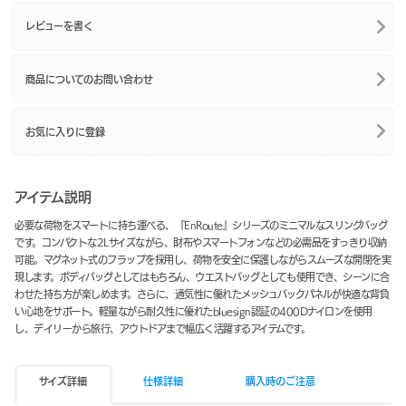
レビューを書く
商品についてのお問い合わせ
お気に入りに登録
アイテム説明
必要な荷物をスマートに持ち運べる、『EnRoute』シリーズのミニマルなスリングバッグ
です。コンパクトな2Lサイズながら、財布やスマートフォンなどの必需品をすっきり収納
可能。マグネット式のフラップを採用し、荷物を安全に保護しながらスムーズな開閉を実
現します。ボディバッグとしてはもちろん、ウエストバッグとしても使用でき、シーンに合
わせた持ち方が楽しめます。さらに、通気性に優れたメッシュバックパネルが快適な背負
い心地をサポート。軽量ながら耐久性に優れたbluesign認証の400Dナイロンを使用
し、デイリーから旅行、アウトドアまで幅広く活躍するアイテムです。
サイズ詳細
仕様詳細
購入時のご注意