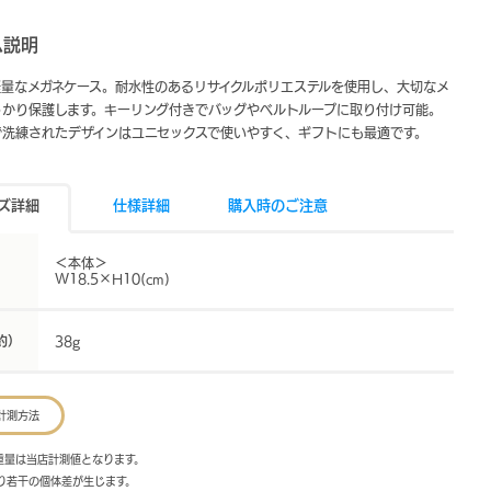
ム説明
軽量なメガネケース。耐水性のあるリサイクルポリエステルを使用し、大切なメ
っかり保護します。キーリング付きでバッグやベルトループに取り付け可能。
で洗練されたデザインはユニセックスで使いやすく、ギフトにも最適です。
ズ詳細
仕様詳細
購入時のご注意
＜本体＞
W18.5×H10(cm)
約）
38g
計測方法
・重量は当店計測値となります。
より若干の個体差が生じます。