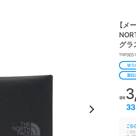
【メ
NOR
グラス
TNF005
ゆう
即日
3
価格
33
こち
こちら