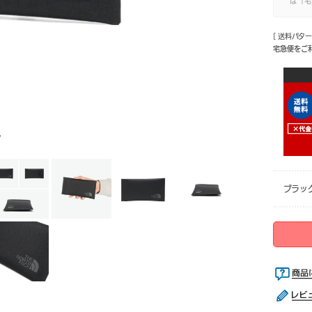
は「宅
[ 送料パタ
宅急便をご
ク
ブラッ