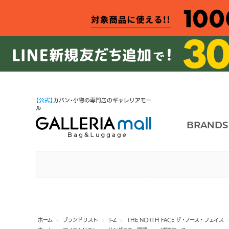
【公式】
カバン・小物の専門店のギャレリアモー
ル
BRANDS
ホーム
>
ブランドリスト
>
T-Z
>
THE NORTH FACE ザ・ノース・フェイス