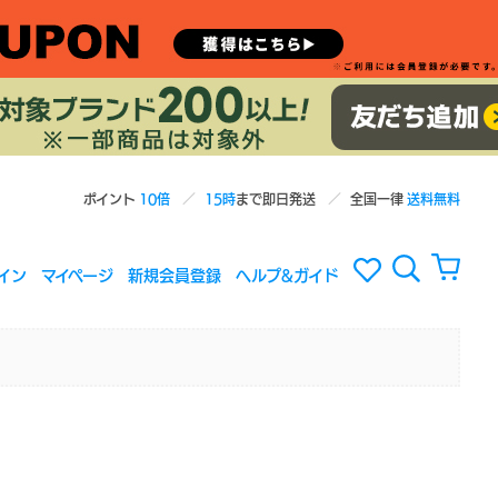
ポイント
10倍
15時
まで即日発送
全国一律
送料無料
イン
マイページ
新規会員登録
ヘルプ&ガイド