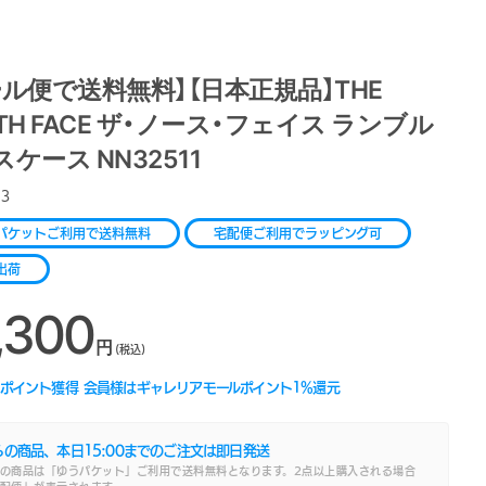
ール便で送料無料】【日本正規品】THE
TH FACE ザ・ノース・フェイス ランブル
ケース NN32511
13
パケットご利用で送料無料
宅配便ご利用でラッピング可
出荷
,300
円
(税込)
ポイント獲得
会員様はギャレリアモールポイント
1
%還元
らの商品、本日
15:00
までのご注文は即日発送
の商品は「ゆうパケット」ご利用で送料無料となります。2点以上購入される場合