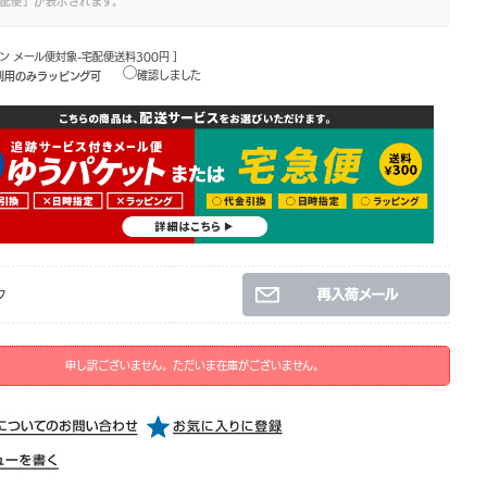
配便」が表示されます。
ーン メール便対象-宅配便送料300円 ]
確認しました
利用のみラッピング可
ク
申し訳ございません。ただいま在庫がございません。