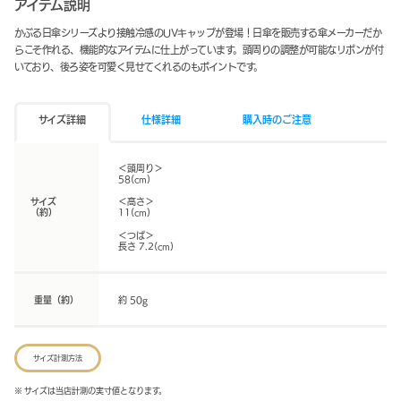
アイテム説明
かぶる日傘シリーズより接触冷感のUVキャップが登場！日傘を販売する傘メーカーだか
らこそ作れる、機能的なアイテムに仕上がっています。頭周りの調整が可能なリボンが付
いており、後ろ姿を可愛く見せてくれるのもポイントです。
サイズ詳細
仕様詳細
購入時のご注意
＜頭周り＞
58(cm)
サイズ
＜高さ＞
（約）
11(cm)
＜つば＞
長さ 7.2(cm)
重量（約）
約 50g
サイズ計測方法
※ サイズは当店計測の実寸値となります。