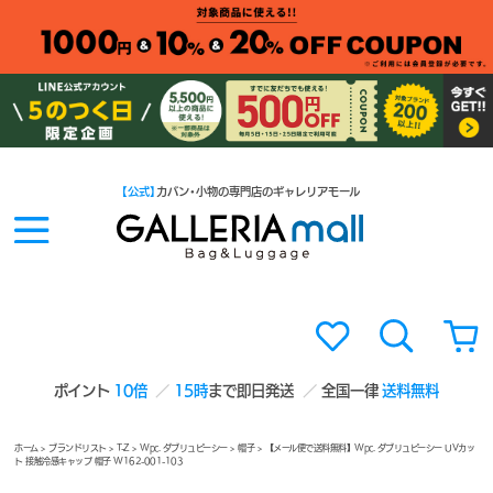
【公式】
カバン・小物の専門店のギャレリアモール
ポイント
10倍
15時
まで即日発送
全国一律
送料無料
ホーム
>
ブランドリスト
>
T-Z
>
Wpc. ダブリュピーシー
>
帽子
> 【メール便で送料無料】Wpc. ダブリュピーシー UVカッ
ト 接触冷感キャップ 帽子 W162-001-103