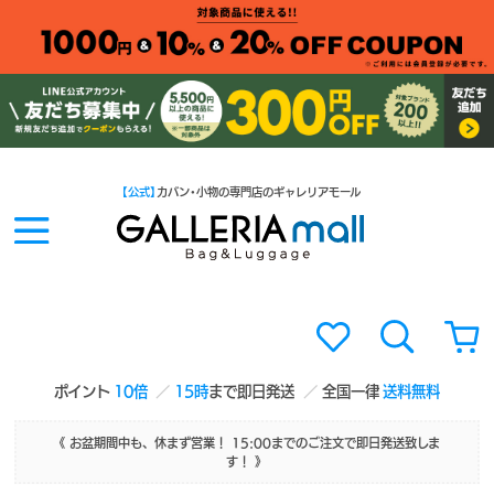
【公式】
カバン・小物の専門店のギャレリアモール
ポイント
10倍
15時
まで即日発送
全国一律
送料無料
《 お盆期間中も、休まず営業！ 15:00までのご注文で即日発送致しま
す！ 》