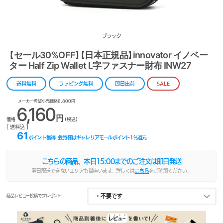
ブラック
【セール30%OFF】【日本正規品】innovator イノベー
ター Half Zip Wallet L字ファスナー財布 INW27
送料無料
ラッピング無料
即日出荷
SALE
メーカー希望小売価格8,800円
6,160
円
価格
(税込)
[ 送料込 ]
61
ポイント獲得
会員様はギャレリアモールポイント
1
%還元
こちらの商品、本日
15:00
までのご注文は即日発送
翌日配送できないエリアも御座います。詳しくは
こちら
をご確認ください。
商品レビュー投稿でプレゼント