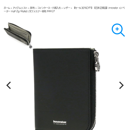
ホーム
>
アイテムリスト
>
財布
>
コインケース・小銭入れ
>
レザー
> 【セール30%OFF】【日本正規品】innovator イノベ
ーター Half Zip Wallet L字ファスナー財布 INW27