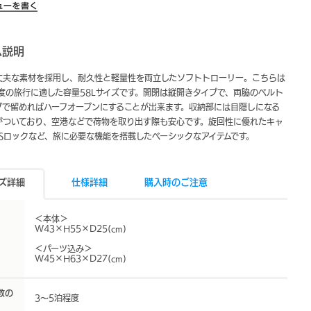
ム説明
丈夫な素材を採用し、耐久性と軽量性を両立したソフトトローリー。こちらは
程度の旅行に適した容量58Lサイズです。開閉は縦開きタイプで、両脇のベルト
プで留めればハーフオープンにすることが出来ます。収納部には目隠しになる
がついており、空港などで荷物を取り出す際も安心です。旋回性に優れたキャ
TSロックなど、旅に必要な機能を搭載したベーシックなアイテムです。
ズ詳細
仕様詳細
購入時のご注意
＜本体＞
W43×H55×D25(cm)
＜パーツ込み＞
W45×H63×D27(cm)
数の
3～5泊程度