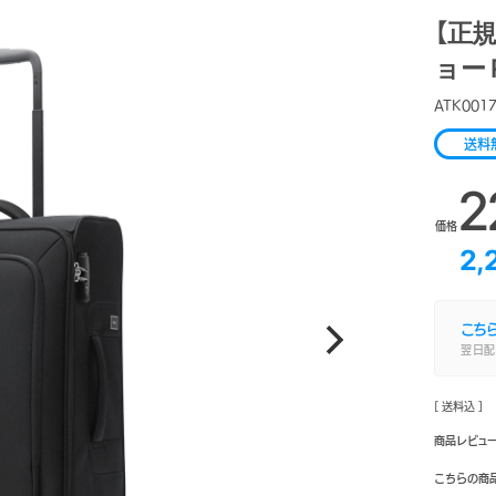
【正規
ョー 
ATK001
送料
2
価格
2,
こち
翌日配
[ 送料込 ]
商品レビュ
こちらの商