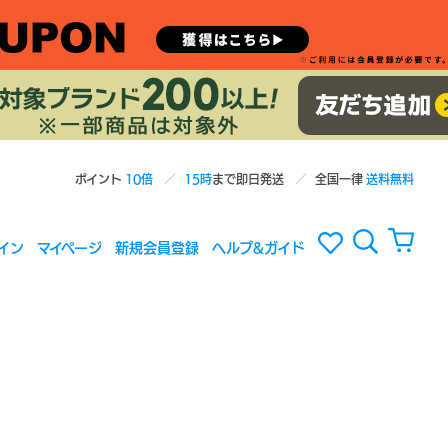
ポイント
10倍
15時
まで即日発送
全国一律
送料無料
イン
マイページ
新規会員登録
ヘルプ&ガイド