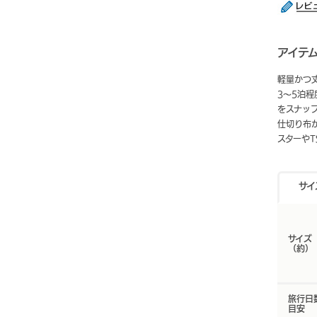
アイテ
軽量かつ
3～5泊
をスナッ
仕切り布
スターや
サイ
サイズ
（約）
旅行日
目安