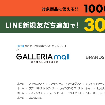
【公式】
カバン・小物の専門店のギャレリアモー
ル
BRANDS
ホーム
>
アイテムリスト
>
スーツケース・トラベルグッズ
>
ソフトキャリーケ
ホーム
>
ブランドリスト トラベル
>
ace.TOKYO エーストーキョー
>
RockP
ホーム
>
アイテムリスト
>
スーツケース・トラベルグッズ
>
51～60L／3～
ホーム
>
Work&Trip