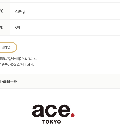
約）
2.8Kg
約）
58L
計測方法
・重量は当店計測値となります。
より若干の個体差が生じます。
ド商品一覧