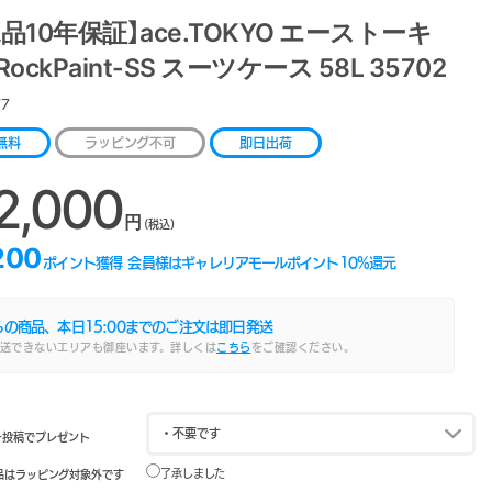
品10年保証】ace.TOKYO エーストーキ
RockPaint-SS スーツケース 58L 35702
77
無料
ラッピング不可
即日出荷
2,000
円
(税込)
200
ポイント獲得
会員様はギャレリアモールポイント
10
%還元
らの商品、本日
15:00
までのご注文は即日発送
送できないエリアも御座います。詳しくは
こちら
をご確認ください。
ー投稿でプレゼント
了承しました
品はラッピング対象外です