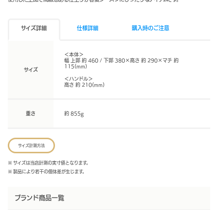
サイズ詳細
仕様詳細
購入時のご注意
＜本体＞
幅 上部 約 460 / 下部 380×高さ 約 290×マチ 約
115(mm)
サイズ
＜ハンドル＞
高さ 約 210(mm)
重さ
約 855g
サイズ計測方法
※ サイズは当店計測の実寸値となります。
※ 製品により若干の個体差が生じます。
ブランド商品一覧