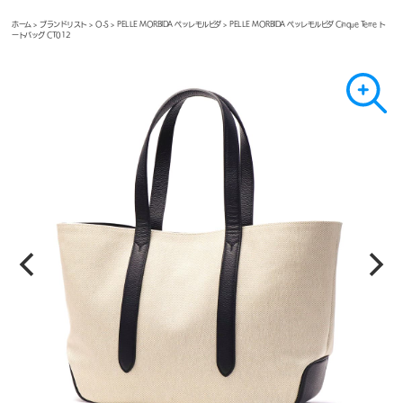
ホーム
>
ブランドリスト
>
O-S
>
PELLE MORBIDA ペッレモルビダ
> PELLE MORBIDA ペッレモルビダ Cinque Terre ト
ートバッグ CT012