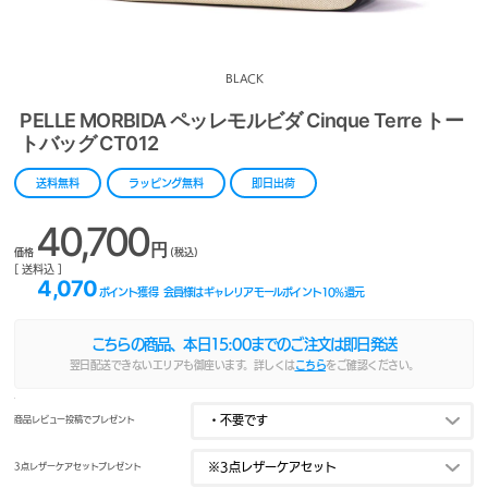
BLACK
PELLE MORBIDA ペッレモルビダ Cinque Terre トー
トバッグ CT012
送料無料
ラッピング無料
即日出荷
40,700
円
価格
(税込)
[ 送料込 ]
4,070
ポイント獲得
会員様はギャレリアモールポイント
10
%還元
こちらの商品、本日
15:00
までのご注文は即日発送
翌日配送できないエリアも御座います。詳しくは
こちら
をご確認ください。
商品レビュー投稿でプレゼント
3点レザーケアセットプレゼント