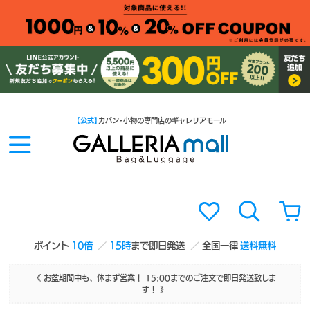
【公式】
カバン・小物の専門店のギャレリアモール
ポイント
10倍
15時
まで即日発送
全国一律
送料無料
《 お盆期間中も、休まず営業！ 15:00までのご注文で即日発送致しま
す！ 》