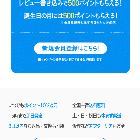
いつでも
ポイント10%還元
全国一律
送料無料
15時まで
即日発送
土・日・祝日も
休まず発送
8日以内
なら返品・交換も可能
修理など
アフターケア
も万全