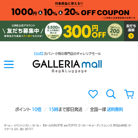
【公式】
カバン・小物の専門店のギャレリアモール
ポイント
10倍
15時
まで即日発送
全国一律
送料無料
ホーム
>
イベントリスト
>
セール
> 【セール30%OFF】ace.TOKYO エーストーキョー ディフェレンス 持ち込み対応 スー
ツケース 32L 38L 05721