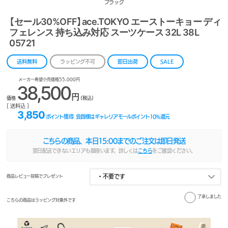
ブラック
【セール30%OFF】ace.TOKYO エーストーキョー ディ
フェレンス 持ち込み対応 スーツケース 32L 38L
05721
送料無料
ラッピング不可
即日出荷
SALE
メーカー希望小売価格55,000円
38,500
円
価格
(税込)
[ 送料込 ]
3,850
ポイント獲得
会員様はギャレリアモールポイント
10
%還元
こちらの商品、本日
15:00
までのご注文は即日発送
翌日配送できないエリアも御座います。詳しくは
こちら
をご確認ください。
商品レビュー投稿でプレゼント
了承しました
こちらの商品はラッピング対象外です