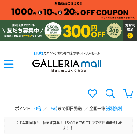
【公式】
カバン・小物の専門店のギャレリアモール
ポイント
10倍
15時
まで即日発送
全国一律
送料無料
《 お盆期間中も、休まず営業！ 15:00までのご注文で即日発送致しま
す！ 》