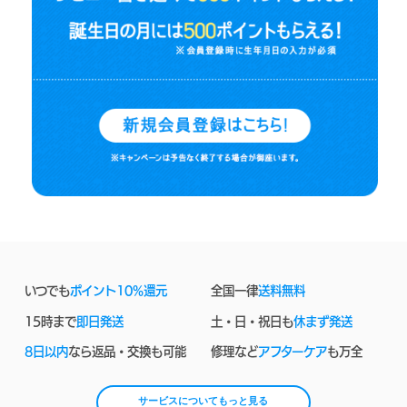
いつでも
ポイント10%還元
全国一律
送料無料
15時まで
即日発送
土・日・祝日も
休まず発送
8日以内
なら返品・交換も可能
修理など
アフターケア
も万全
サービスについてもっと見る