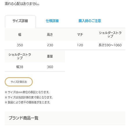
濡れる心配はありません。
サイズ詳細
仕様詳細
購入時のご注意
ショルダーストラ
幅
高さ
マチ
ップ
350
230
120
長さ590～1060
ショルダーストラ
重量
ップ
幅38
360
サイズ計測方法
※ サイズはmm単位の表記となります。
※ サイズは当店計測の実寸値となります。
※ 製品により若干の個体差が生じます。
ブランド商品一覧