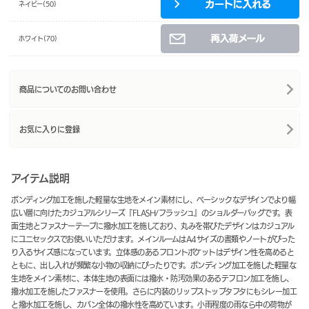
ネイビー(50)
ホワイト(70)
商品についてのお問い合わせ
お気に入りに登録
アイテム説明
ボンディング加工を施した軽量な生地をメイン素材にし、ベーシックなデザインでより幅
広い層に向けたカジュアルシリーズ『FLASH/フラッシュ』のショルダーバッグです。表
面生地とファスナーテープに撥水加工を施しており、丸みを帯びたデザインはカジュアル
にユニセックスでお使いいただけます。メインルームはA4サイズの書類やノートがぴった
り入るサイズ感になっています。立体感のあるフロントポケットはデザイン性を高めると
ともに、出し入れが頻繁な小物の収納にぴったりです。ボンディング加工を施した軽量な
生地をメイン素材に、本体生地の表面には撥水・防汚効果のあるテフロン加工を施し、
撥水加工を施したファスナーを使用。さらに内装のリップストップタフタにもシレー加工
と撥水加工を施し、カバン全体の撥水性を高めています。小雨程度の雨なら中の荷物が