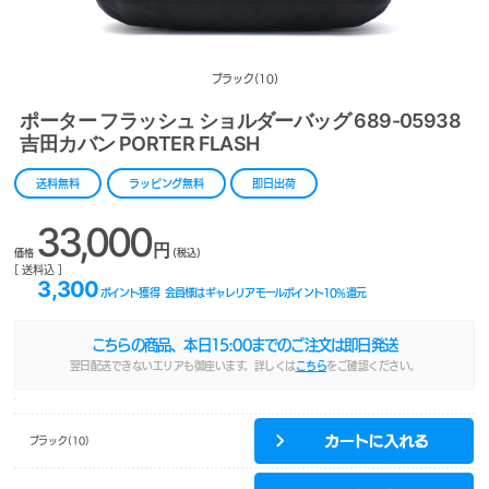
ブラック(10)
ポーター フラッシュ ショルダーバッグ 689-05938
吉田カバン PORTER FLASH
送料無料
ラッピング無料
即日出荷
33,000
円
価格
(税込)
[ 送料込 ]
3,300
ポイント獲得
会員様はギャレリアモールポイント
10
%還元
こちらの商品、本日
15:00
までのご注文は即日発送
翌日配送できないエリアも御座います。詳しくは
こちら
をご確認ください。
ブラック(10)