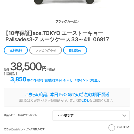
ブラックカーボン
【10年保証】ace.TOKYO エーストーキョー
Palisades3-Z スーツケース 33～41L 06917
送料無料
ラッピング不可
即日出荷
38,500
円
価格
(税込)
[ 送料込 ]
3,850
ポイント獲得
会員様はギャレリアモールポイント
10
%還元
こちらの商品、本日
15:00
までのご注文は即日発送
翌日配送できないエリアも御座います。詳しくは
こちら
をご確認ください。
商品レビュー投稿でプレゼント
了承しました
こちらの商品はラッピング対象外です