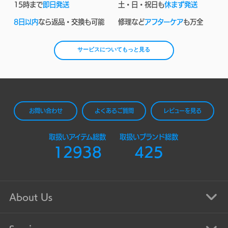
15時まで
即日発送
土・日・祝日も
休まず発送
8日以内
なら返品・交換も可能
修理など
アフターケア
も万全
サービスについてもっと見る
お問い合わせ
よくあるご質問
レビューを見る
取扱いアイテム総数
取扱いブランド総数
12938
425
About Us