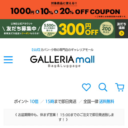
【公式】
カバン・小物の専門店のギャレリアモール
ポイント
10倍
15時
まで即日発送
全国一律
送料無料
《 お盆期間中も、休まず営業！ 15:00までのご注文で即日発送致しま
す！ 》