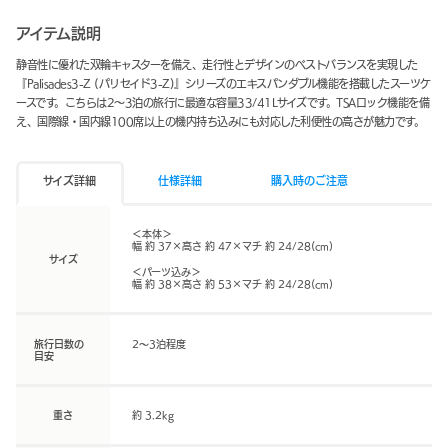
アイテム説明
静音性に優れた双輪キャスターを備え、走行性とデザインのベストバランスを実現した
『Palisades3-Z (パリセイド3-Z)』シリーズのエキスパンダブル機能を搭載したスーツケ
ースです。こちらは2～3泊の旅行に最適な容量33/41Lサイズです。TSAロック機能を備
え、国際線・国内線100席以上の機内持ち込みにも対応した利便性の高さが魅力です。
サイズ詳細
仕様詳細
購入時のご注意
＜本体＞
幅 約 37×高さ 約 47×マチ 約 24/28(cm)
サイズ
＜パーツ込み＞
幅 約 38×高さ 約 53×マチ 約 24/28(cm)
旅行日数の
2～3泊程度
目安
重さ
約 3.2kg