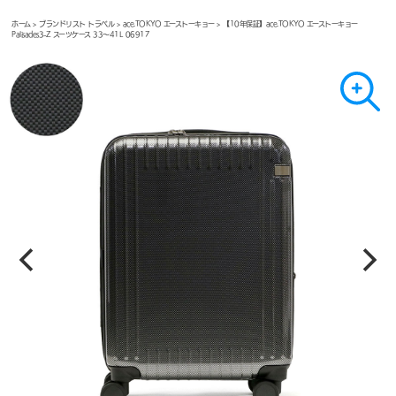
ホーム
>
ブランドリスト トラベル
>
ace.TOKYO エーストーキョー
> 【10年保証】ace.TOKYO エーストーキョー
Palisades3-Z スーツケース 33～41L 06917