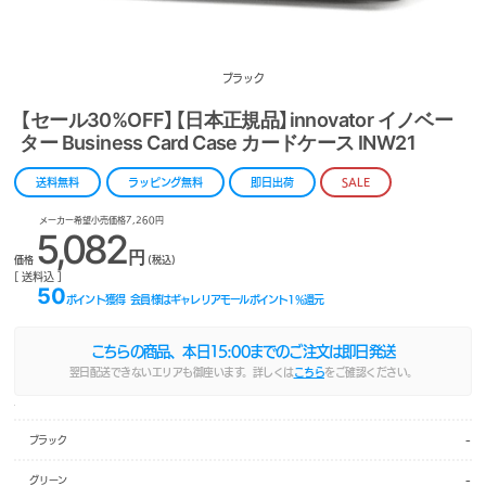
ブラック
【セール30%OFF】【日本正規品】innovator イノベー
ター Business Card Case カードケース INW21
送料無料
ラッピング無料
即日出荷
SALE
メーカー希望小売価格7,260円
5,082
円
価格
(税込)
[ 送料込 ]
50
ポイント獲得
会員様はギャレリアモールポイント
1
%還元
こちらの商品、本日
15:00
までのご注文は即日発送
翌日配送できないエリアも御座います。詳しくは
こちら
をご確認ください。
-
ブラック
-
グリーン