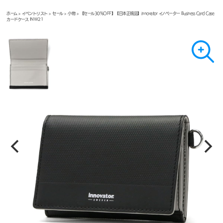
ホーム
>
イベントリスト
>
セール
>
小物
> 【セール30%OFF】【日本正規品】innovator イノベーター Business Card Case
カードケース INW21