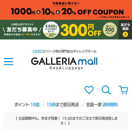
【公式】
カバン・小物の専門店のギャレリアモール
ポイント
10倍
15時
まで即日発送
全国一律
送料無料
《 お盆期間中も、休まず営業！ 15:00までのご注文で即日発送致しま
す！ 》