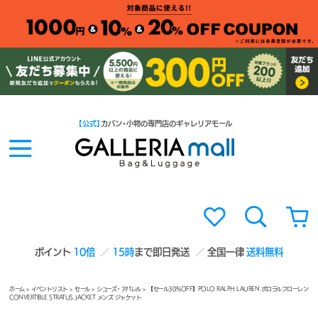
【公式】
カバン・小物の専門店のギャレリアモール
ポイント
10倍
15時
まで即日発送
全国一律
送料無料
ホーム
>
イベントリスト
>
セール
>
シューズ・アパレル
> 【セール30%OFF】POLO RALPH LAUREN ポロラルフローレン
CONVERTIBLE STRATUS JACKET メンズ ジャケット