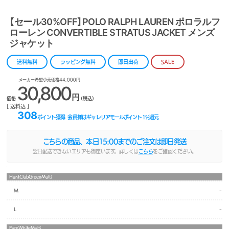
【セール30%OFF】POLO RALPH LAUREN ポロラルフ
ローレン CONVERTIBLE STRATUS JACKET メンズ
ジャケット
送料無料
ラッピング無料
即日出荷
SALE
メーカー希望小売価格44,000円
30,800
円
価格
(税込)
[ 送料込 ]
308
ポイント獲得
会員様はギャレリアモールポイント
1
%還元
こちらの商品、本日
15:00
までのご注文は即日発送
翌日配送できないエリアも御座います。詳しくは
こちら
をご確認ください。
HuntClubGreenMulti
-
M
-
L
PureWhiteMulti