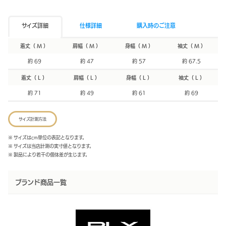
サイズ詳細
仕様詳細
購入時のご注意
着丈（ M ）
肩幅（ M ）
身幅（ M ）
袖丈（ M ）
約 69
約 47
約 57
約 67.5
着丈（ L ）
肩幅（ L ）
身幅（ L ）
袖丈（ L ）
約 71
約 49
約 61
約 69
サイズ計測方法
※ サイズはcm単位の表記となります。
※ サイズは当店計測の実寸値となります。
※ 製品により若干の個体差が生じます。
ブランド商品一覧