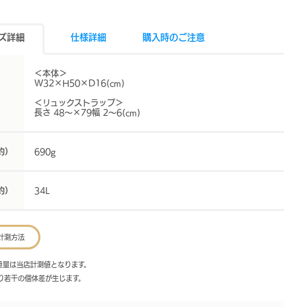
ズ詳細
仕様詳細
購入時のご注意
＜本体＞
W32×H50×D16(cm)
＜リュックストラップ＞
長さ 48～×79幅 2～6(cm)
約）
690g
約）
34L
計測方法
・重量は当店計測値となります。
より若干の個体差が生じます。