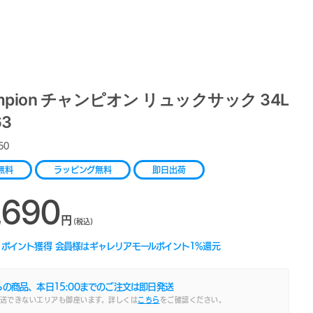
mpion チャンピオン リュックサック 34L
63
60
無料
ラッピング無料
即日出荷
,690
円
(税込)
ポイント獲得
会員様はギャレリアモールポイント
1
%還元
らの商品、本日
15:00
までのご注文は即日発送
送できないエリアも御座います。詳しくは
こちら
をご確認ください。