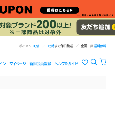
ポイント
10倍
15時
まで即日発送
全国一律
送料無料
イン
マイページ
新規会員登録
ヘルプ&ガイド