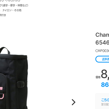
ック・バックパック
ク(通学・修学・林間など)
>
ナイロン・その他
納付き
Cha
654
CMP003
送料
8
価格
86
こち
翌日配