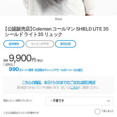
Black
【公認販売店】Coleman コールマン SHIELD LITE 35
シールド ライト35 リュック
送料無料
ラッピング不可
即日出荷
9,900
円
価格
(税込)
[ 送料込 ]
990
ポイント獲得
会員様はギャレリアモールポイント
10
%還元
こちらの商品、本日
15:00
までのご注文は即日発送
翌日配送できないエリアも御座います。詳しくは
こちら
をご確認ください。
商品レビュー投稿でプレゼント
了承しました
こちらの商品はラッピング対象外です