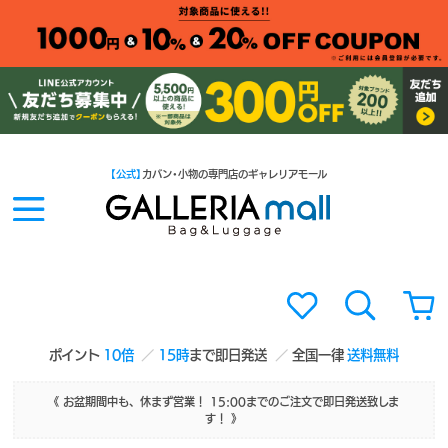
【公式】
カバン・小物の専門店のギャレリアモール
ポイント
10倍
15時
まで即日発送
全国一律
送料無料
《 お盆期間中も、休まず営業！ 15:00までのご注文で即日発送致しま
す！ 》