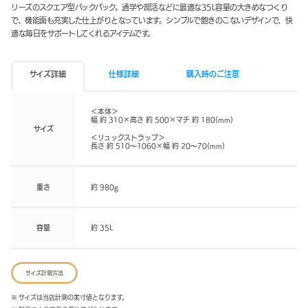
リーズのスクエア型バックパック。通学や部活などに最適な35L容量の大きめなつくり
で、機能面も充実した仕上がりとなっています。シンプルで飽きのこないデザインで、快
適な毎日をサポートしてくれるアイテムです。
サイズ詳細
仕様詳細
購入時のご注意
＜本体＞
幅 約 310×高さ 約 500×マチ 約 180(mm)
サイズ
＜リュックストラップ＞
長さ 約 510～1060×幅 約 20～70(mm)
重さ
約 980g
容量
約 35L
サイズ計測方法
※ サイズは当店計測の実寸値となります。