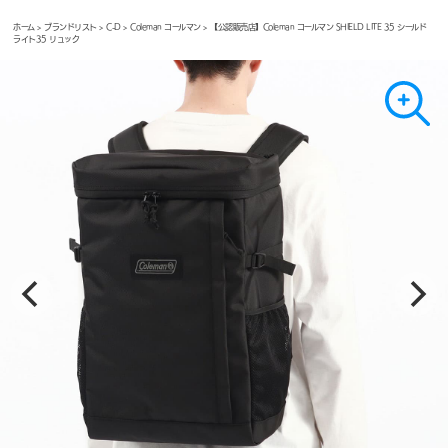
ホーム
>
ブランドリスト
>
C-D
>
Coleman コールマン
> 【公認販売店】Coleman コールマン SHIELD LITE 35 シールド
ライト35 リュック