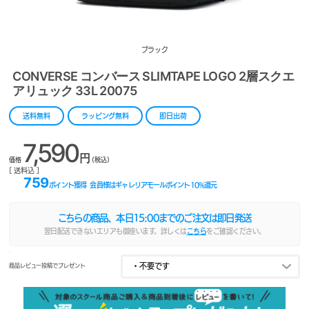
ブラック
CONVERSE コンバース SLIMTAPE LOGO 2層スクエ
アリュック 33L 20075
送料無料
ラッピング無料
即日出荷
7,590
円
価格
(税込)
[ 送料込 ]
759
ポイント獲得
会員様はギャレリアモールポイント
10
%還元
こちらの商品、本日
15:00
までのご注文は即日発送
翌日配送できないエリアも御座います。詳しくは
こちら
をご確認ください。
商品レビュー投稿でプレゼント