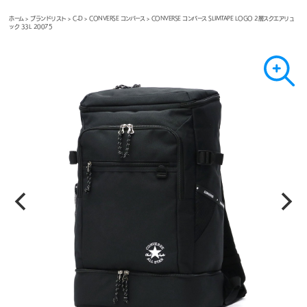
ホーム
>
ブランドリスト
>
C-D
>
CONVERSE コンバース
> CONVERSE コンバース SLIMTAPE LOGO 2層スクエアリュ
ック 33L 20075