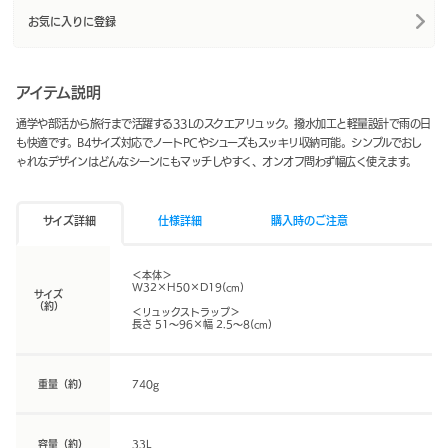
お気に入りに登録
アイテム説明
通学や部活から旅行まで活躍する33Lのスクエアリュック。撥水加工と軽量設計で雨の日
も快適です。B4サイズ対応でノートPCやシューズもスッキリ収納可能。シンプルでおし
ゃれなデザインはどんなシーンにもマッチしやすく、オンオフ問わず幅広く使えます。
サイズ詳細
仕様詳細
購入時のご注意
＜本体＞
W32×H50×D19(cm)
サイズ
（約）
＜リュックストラップ＞
長さ 51～96×幅 2.5～8(cm)
重量（約）
740g
容量（約）
33L