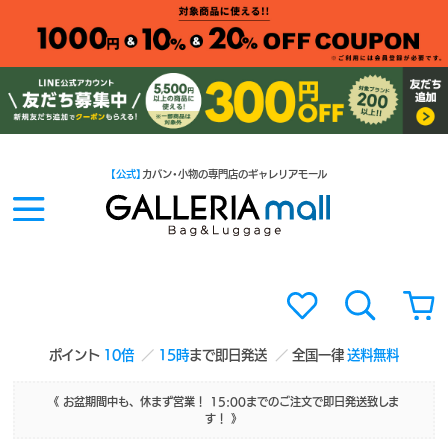
【公式】
カバン・小物の専門店のギャレリアモール
ポイント
10倍
15時
まで即日発送
全国一律
送料無料
《 お盆期間中も、休まず営業！ 15:00までのご注文で即日発送致しま
す！ 》