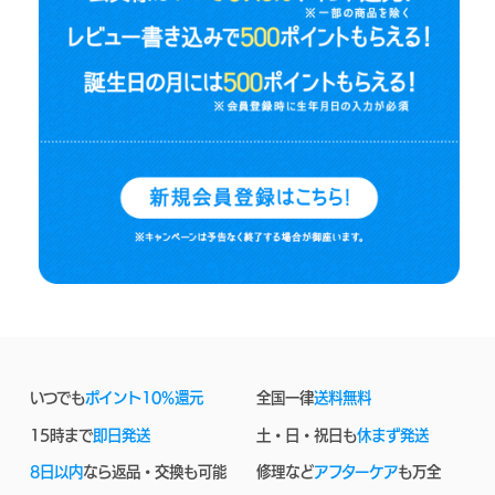
いつでも
ポイント10%還元
全国一律
送料無料
15時まで
即日発送
土・日・祝日も
休まず発送
8日以内
なら返品・交換も可能
修理など
アフターケア
も万全