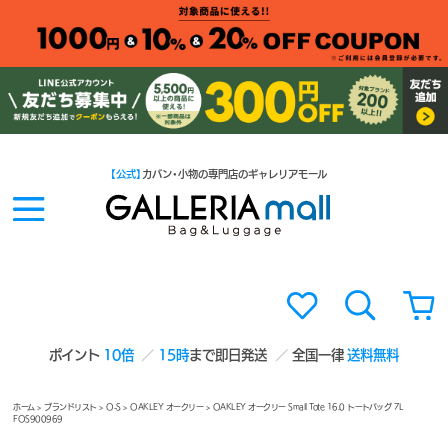
【公式】
カバン・小物の専門店のギャレリアモール
ポイント
10倍
15時
まで即日発送
全国一律
送料無料
ホーム
>
ブランドリスト
>
O-S
>
OAKLEY オークリー
> OAKLEY オークリー Small Tote 16.0 トートバッグ 7L
FOS900969