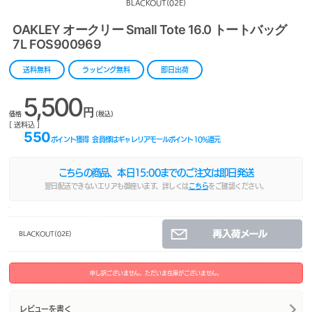
BLACKOUT(02E)
OAKLEY オークリー Small Tote 16.0 トートバッグ
7L FOS900969
送料無料
ラッピング無料
即日出荷
5,500
円
価格
(税込)
[ 送料込 ]
550
ポイント獲得
会員様はギャレリアモールポイント
10
%還元
こちらの商品、本日
15:00
までのご注文は即日発送
翌日配送できないエリアも御座います。詳しくは
こちら
をご確認ください。
BLACKOUT(02E)
申し訳ございません。ただいま在庫がございません。
レビューを書く