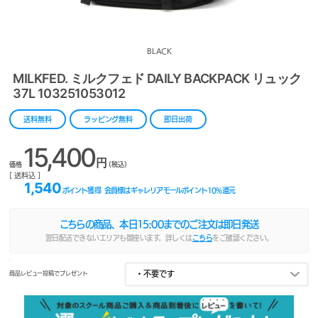
BLACK
MILKFED. ミルクフェド DAILY BACKPACK リュック
37L 103251053012
送料無料
ラッピング無料
即日出荷
15,400
円
価格
(税込)
[ 送料込 ]
1,540
ポイント獲得
会員様はギャレリアモールポイント
10
%還元
こちらの商品、本日
15:00
までのご注文は即日発送
翌日配送できないエリアも御座います。詳しくは
こちら
をご確認ください。
商品レビュー投稿でプレゼント