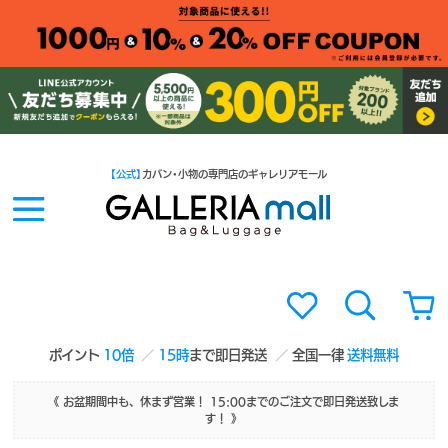
【公式】
カバン・小物の専門店のギャレリアモール
ポイント
10倍
15時
まで即日発送
全国一律
送料無料
《 お盆期間中も、休まず営業！ 15:00までのご注文で即日発送致しま
す！ 》