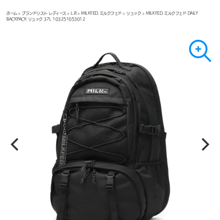
ホーム
>
ブランドリスト レディース
>
L-R
>
MILKFED. ミルクフェド
>
リュック
> MILKFED. ミルクフェド DAILY
BACKPACK リュック 37L 103251053012