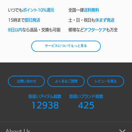
いつでも
ポイント10%還元
全国一律
送料無料
15時まで
即日発送
土・日・祝日も
休まず発送
8日以内
なら返品・交換も可能
修理など
アフターケア
も万全
サービスについてもっと見る
お問い合わせ
よくあるご質問
レビューを見る
取扱いアイテム総数
取扱いブランド総数
12938
425
About Us