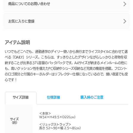
商品についてのお問い合わせ
お気に入りに登録
アイテム説明
いつでもどこへでも、通勤通学のデイリー使いから旅行までライフスタイルに合わせて選
べる『DAILY』シリーズ。こちらは、すっきりとしたデザインながらしっかりと荷物を収
納することが出来る37L容量のバックパックです。A4サイズが納まるメインルームの他に
も、高いクッション性を備えたPC収納やシューズ収納など充実の機能を搭載。フロント
のロゴ部分と付属のキーホルダーはリフレクター仕様になっているので、暗い夜道でも安
心です！
サイズ詳細
仕様詳細
購入時のご注意
＜本体＞
W34×H49.5×D22(cm)
サイズ
（約）
＜リュックストラップ＞
長さ 52～90×幅 2.5～8(cm)