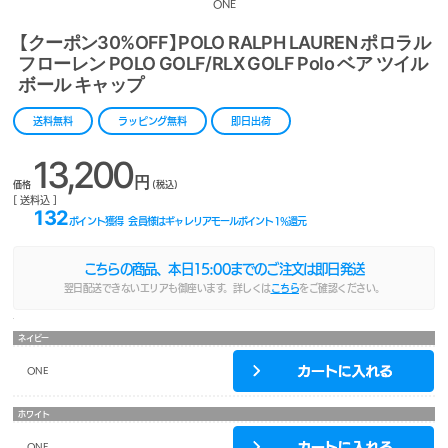
ONE
【クーポン30%OFF】POLO RALPH LAUREN ポロラル
フローレン POLO GOLF/RLX GOLF Polo ベア ツイル
ボール キャップ
送料無料
ラッピング無料
即日出荷
13,200
円
価格
(税込)
[ 送料込 ]
132
ポイント獲得
会員様はギャレリアモールポイント
1
%還元
こちらの商品、本日
15:00
までのご注文は即日発送
翌日配送できないエリアも御座います。詳しくは
こちら
をご確認ください。
ネイビー
ONE
ホワイト
ONE