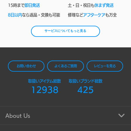
15時まで
即日発送
土・日・祝日も
休まず発送
8日以内
なら返品・交換も可能
修理など
アフターケア
も万全
サービスについてもっと見る
お問い合わせ
よくあるご質問
レビューを見る
取扱いアイテム総数
取扱いブランド総数
12938
425
About Us