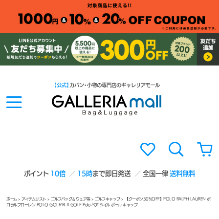
【公式】
カバン・小物の専門店のギャレリアモール
ポイント
10倍
15時
まで即日発送
全国一律
送料無料
ホーム
>
アイテムリスト
>
ゴルフバッグ＆ウェア等
>
ゴルフキャップ
> 【クーポン30%OFF】POLO RALPH LAUREN ポ
ロラルフローレン POLO GOLF/RLX GOLF Polo ベア ツイル ボール キャップ