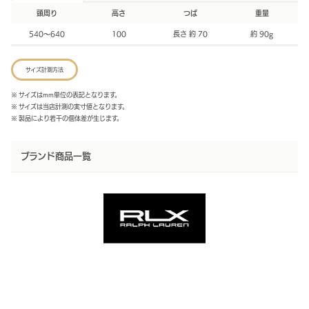
頭周り
高さ
つば
重量
540～640
100
長さ 約 70
約 90g
サイズ計測方法
※ サイズはmm単位の表記となります。
※ サイズは当店計測の実寸値となります。
※ 製品により若干の個体差が生じます。
ブランド商品一覧