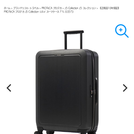
ホーム
>
ブランドリスト トラベル
>
PROTeCA プロテカ
>
J5 Collection J5 コレクション
> 【正規品10年保証】
PROTeCA プロテカ J5 Collection シスイ スーツケース 71L 03573