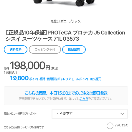
黒檀(エボニーブラック)
【正規品10年保証】PROTeCA プロテカ J5 Collection
シスイ スーツケース 71L 03573
送料無料
ラッピング不可
即日出荷
198,000
円
価格
(税込)
[ 送料込 ]
19,800
ポイント獲得
会員様はギャレリアモールポイント
10
%還元
こちらの商品、本日
15:00
までのご注文は即日発送
翌日配送できないエリアも御座います。詳しくは
こちら
をご確認ください。
商品レビュー投稿でプレゼント
了承しました
こちらの商品はラッピング対象外です