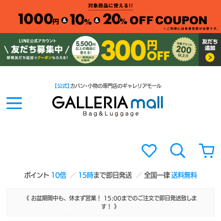
【公式】
カバン・小物の専門店のギャレリアモール
ポイント
10倍
15時
まで即日発送
全国一律
送料無料
《 お盆期間中も、休まず営業！ 15:00までのご注文で即日発送致しま
す！ 》