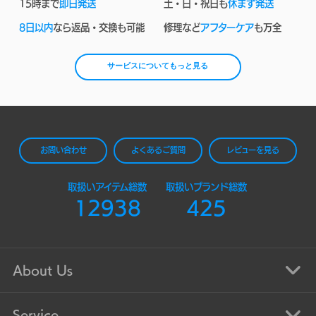
15時まで
即日発送
土・日・祝日も
休まず発送
8日以内
なら返品・交換も可能
修理など
アフターケア
も万全
サービスについてもっと見る
お問い合わせ
よくあるご質問
レビューを見る
取扱いアイテム総数
取扱いブランド総数
12938
425
About Us
Service