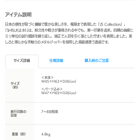
アイテム説明
日本の感性が息づく繊細で豊かな美しさを、極限まで表現した『J5 Collection』。
｢SHISUI(止水)｣は、耐久性や軽さが重視される中でも、第一印象を追求。四隅の曲線に
ミリ単位の試行錯誤を繰り返し、端正で人目を引く凛とした佇まいを表現しました。美
しさと滑らかな手触りのメタルジッパーを採用した高級感漂う逸品です。
サイズ詳細
仕様詳細
購入時のご注意
＜本体＞
W45×H63×D26(cm)
サイズ
（約）
＜パーツ込み＞
W47×H69×D26(cm)
旅行日数の
7～8泊程度
目安
重量（約）
4.8kg