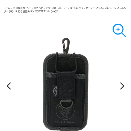
ホーム
>
PORTER ポーター 吉田カバン
>
シリーズから探す
>
F
>
FLYING ACE
> ポーター フライングエース デバイスホル
ダー 863-17936 吉田カバン PORTER FLYING ACE