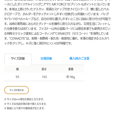
ースにしたオリジナルインシグニア“P.Y. AIR FORCE”のプリントもポイントになっていま
す。本体は上部に付いたナスカン、背面のスナップ付きナイロンテープ、横に配したベル
クロテープで、ホルダーをアタッチメントしやすい仕様が3ヵ所備わっています。バッグ
やパンツのベルトループなど、自分の待ち運びしやすいところに自由に取り付けが可能で
す。当時の軍用品にみられたディテールを随所に採り入れながら、日常生活にフィットし
た仕様を散りばめています。ファスナー以外の金属パーツには現在米軍でも使用されてい
る特殊セラミック塗料によるコーティング“CERAKOTE（セラコート）”を採用していま
す。“CERAKOTE”は、耐熱・耐摩耗・耐久性・耐溶性に優れ、米軍の指定するミルスペ
ックをクリアし、キズに強く剥がれにくいのが特徴です。
サイズ詳細
仕様詳細
購入時のご注意
幅
高さ
重量
95
165
約 96g
サイズ計測方法
※ サイズはmm単位の表記となります。
※ サイズは当店計測の実寸値となります。
※ 製品により若干の個体差が生じます。