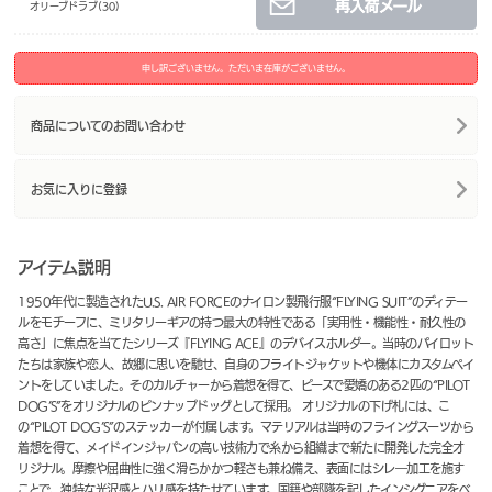
オリーブドラブ(30)
申し訳ございません。ただいま在庫がございません。
商品についてのお問い合わせ
お気に入りに登録
アイテム説明
1950年代に製造されたU.S. AIR FORCEのナイロン製飛行服“FLYING SUIT”のディテー
ルをモチーフに、ミリタリーギアの持つ最大の特性である「実用性・機能性・耐久性の
高さ」に焦点を当てたシリーズ『FLYING ACE』のデバイスホルダー。当時のパイロット
たちは家族や恋人、故郷に思いを馳せ、自身のフライトジャケットや機体にカスタムペイ
ントをしていました。そのカルチャーから着想を得て、ピースで愛嬌のある2匹の“PILOT
DOG’S”をオリジナルのピンナップドッグとして採用。 オリジナルの下げ札には、こ
の“PILOT DOG’S”のステッカーが付属します。マテリアルは当時のフライングスーツから
着想を得て、メイドインジャパンの高い技術力で糸から組織まで新たに開発した完全オ
リジナル。摩擦や屈曲性に強く滑らかかつ軽さも兼ね備え、表面にはシレ―加工を施す
ことで、独特な光沢感とハリ感を持たせています。国籍や部隊を記したインシグニアをベ