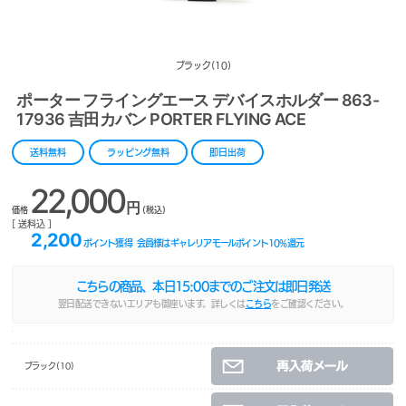
ブラック(10)
ポーター フライングエース デバイスホルダー 863-
17936 吉田カバン PORTER FLYING ACE
送料無料
ラッピング無料
即日出荷
22,000
円
価格
(税込)
[ 送料込 ]
2,200
ポイント獲得
会員様はギャレリアモールポイント
10
%還元
こちらの商品、本日
15:00
までのご注文は即日発送
翌日配送できないエリアも御座います。詳しくは
こちら
をご確認ください。
ブラック(10)