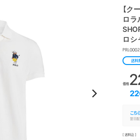
【クー
ロラル
SHOR
ロシ
PRL0002
送料
2
価格
22
こち
翌日配
[ 送料込 ]