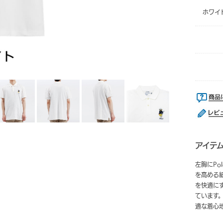
ホワイ
アイテ
左胸にP
を高める
を快適に
ています
適な着心