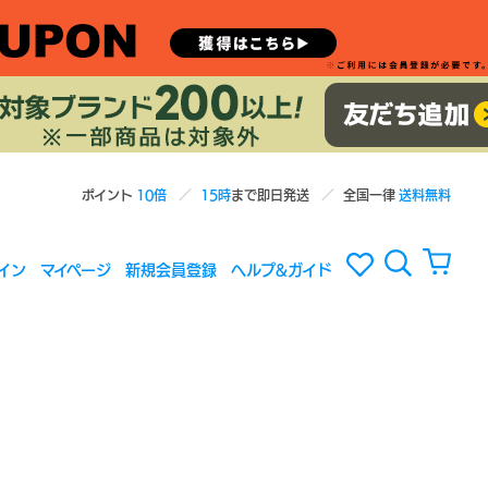
ポイント
10倍
15時
まで即日発送
全国一律
送料無料
イン
マイページ
新規会員登録
ヘルプ&ガイド