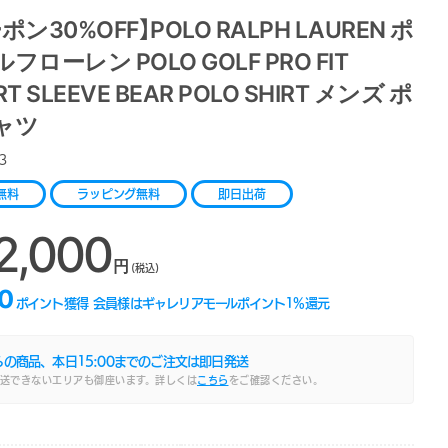
ポン30%OFF】POLO RALPH LAUREN ポ
フローレン POLO GOLF PRO FIT
T SLEEVE BEAR POLO SHIRT メンズ ポ
ャツ
3
無料
ラッピング無料
即日出荷
2,000
円
(税込)
0
ポイント獲得
会員様はギャレリアモールポイント
1
%還元
らの商品、本日
15:00
までのご注文は即日発送
送できないエリアも御座います。詳しくは
こちら
をご確認ください。