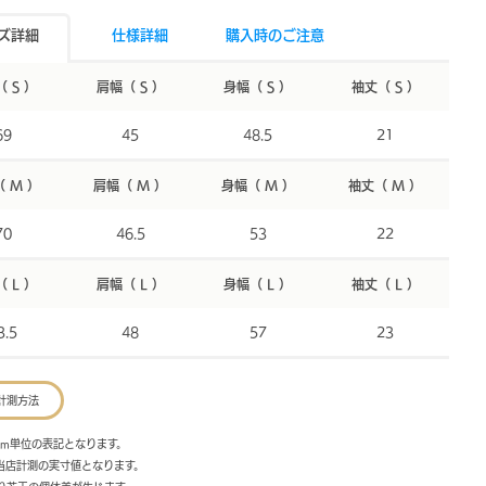
ズ詳細
仕様詳細
購入時のご注意
 S ）
肩幅（ S ）
身幅（ S ）
袖丈（ S ）
69
45
48.5
21
 M ）
肩幅（ M ）
身幅（ M ）
袖丈（ M ）
70
46.5
53
22
 L ）
肩幅（ L ）
身幅（ L ）
袖丈（ L ）
3.5
48
57
23
計測方法
cm単位の表記となります。
は当店計測の実寸値となります。