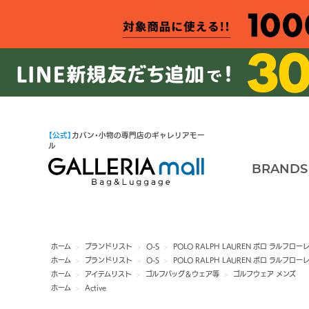
【公式】
カバン・小物の専門店のギャレリアモー
ル
BRANDS
ホーム
>
ブランドリスト
>
O-S
>
POLO RALPH LAUREN ポロ ラルフロー
ホーム
>
ブランドリスト
>
O-S
>
POLO RALPH LAUREN ポロ ラルフロー
ホーム
>
アイテムリスト
>
ゴルフバッグ＆ウェア等
>
ゴルフウェア メンズ
ホーム
>
Active