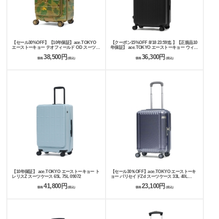
【セール30%OFF】【10年保証】ace.TOKYO
【クーポン15%OFF 8/18 23:59迄 】【正規品10
エーストーキョー テオフィールド OD スーツケ
年保証】 ace.TOKYO エーストーキョー ウィー
ース 64L 09062
ベルZ スーツケース 60L 70L 09212 acego
38,500円
36,300円
価格
(税込)
価格
(税込)
【10年保証】 ace.TOKYO エーストーキョー ト
【セール30％OFF】ace.TOKYO エーストーキ
レリスZ スーツケース 65L 75L 09072
ョー パリセイドZd スーツケース 33L 40L
06816
41,800円
23,100円
価格
(税込)
価格
(税込)