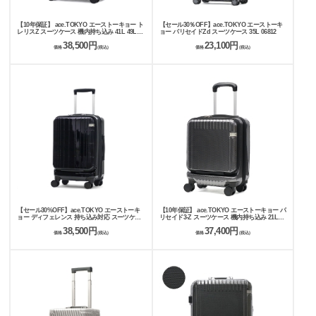
【10年保証】 ace.TOKYO エーストーキョー ト
【セール30％OFF】ace.TOKYO エーストーキ
レリスZ スーツケース 機内持ち込み 41L 49L
ョー パリセイドZd スーツケース 35L 06812
09071
38,500円
23,100円
価格
(税込)
価格
(税込)
【セール30%OFF】ace.TOKYO エーストーキ
【10年保証】 ace.TOKYO エーストーキョー パ
ョー ディフェレンス 持ち込み対応 スーツケー
リセイド3-Z スーツケース 機内持ち込み 21L
ス 32L 38L 05721
06910
38,500円
37,400円
価格
(税込)
価格
(税込)