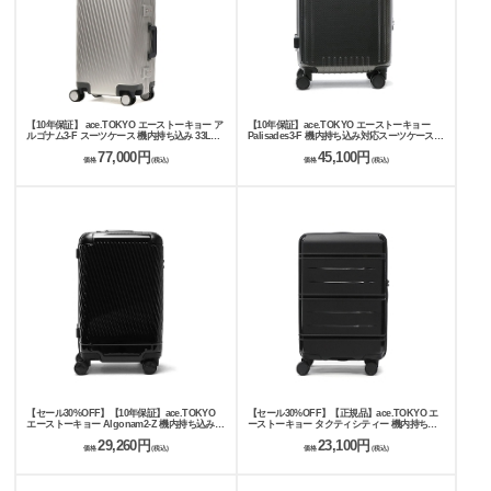
【10年保証】 ace.TOKYO エーストーキョー ア
【10年保証】ace.TOKYO エーストーキョー
ルゴナム3-F スーツケース 機内持ち込み 33L
Palisades3-F 機内持ち込み対応スーツケース
05501
32L 05051
77,000円
45,100円
価格
(税込)
価格
(税込)
【セール30%OFF】【10年保証】ace.TOKYO
【セール30%OFF】【正規品】ace.TOKYO エ
エーストーキョー Algonam2-Z 機内持ち込み対
ーストーキョー タクティシティー 機内持ち込
応スーツケース 31L 05061
み対応スーツケース 33L 05691
29,260円
23,100円
価格
(税込)
価格
(税込)