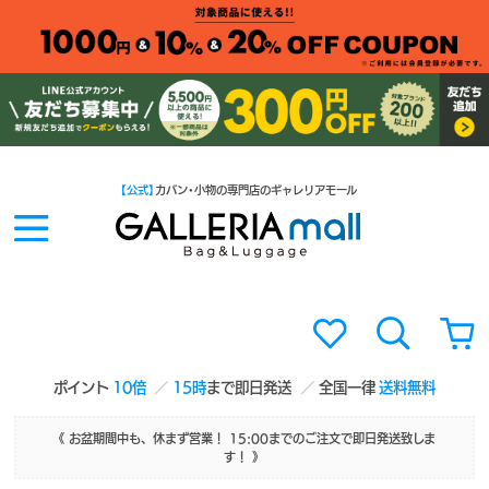
【公式】
カバン・小物の専門店のギャレリアモール
ポイント
10倍
15時
まで即日発送
全国一律
送料無料
《 お盆期間中も、休まず営業！ 15:00までのご注文で即日発送致しま
す！ 》