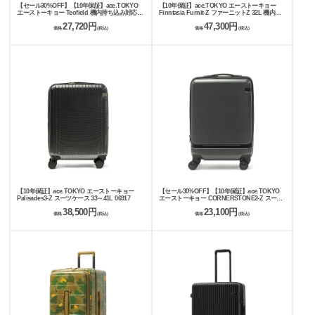
【セール30%OFF】【10年保証】ace.TOKYO
【10年保証】ace.TOKYO エーストーキョー
エーストーキョー Teofield 機内持ち込み対応ス
Finntasia Furnit-Z ファーニットZ 32L 機内持
ーツケース 32L 05161
ち込み 05322
27,720円
47,300円
価格
(税込)
価格
(税込)
【10年保証】ace.TOKYO エーストーキョー
【セール30%OFF】【10年保証】ace.TOKYO
Palisades3-Z スーツケース 33～41L 06917
エーストーキョー CORNERSTONE2-Z スーツ
ケース 機内持ち込み 34L 38L 06863
38,500円
23,100円
価格
(税込)
価格
(税込)