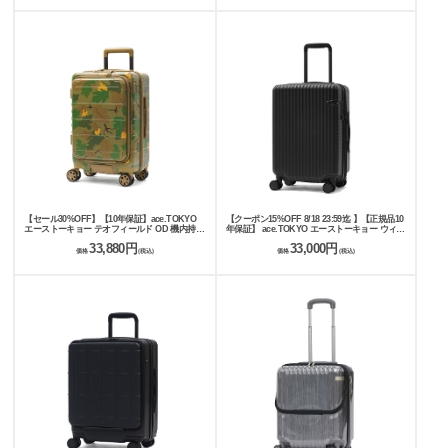
【セール30%OFF】【10年保証】ace.TOKYO
【クーポン15%OFF 8/18 23:59迄 】【正規品10
エーストーキョー テオフィールド OD 機内持ち
年保証】 ace.TOKYO エーストーキョー ウィー
込み対応スーツケース 32L 09061
ベルZ 機内持ち込み対応スーツケース 35L 42L
33,880円
33,000円
09211 acego
価格
(税込)
価格
(税込)