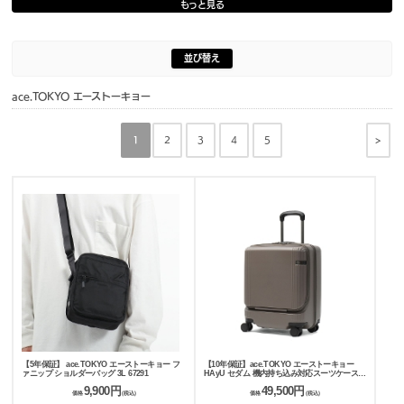
もっと見る
並び替え
ace.TOKYO エーストーキョー
>
1
2
3
4
5
【5年保証】 ace.TOKYO エーストーキョー フ
【10年保証】ace.TOKYO エーストーキョー
ァニップ ショルダーバッグ 3L 67291
HAyU セダム 機内持ち込み対応スーツケース
40L 09081
9,900円
49,500円
価格
(税込)
価格
(税込)