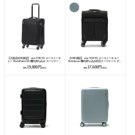
【正規品10年保証】 ace.TOKYO エーストーキ
【10年保証】 ace.TOKYO エーストーキョー
ョー RockPaint-SS 機内持ち込み スーツケース
Solidiona 機内持ち込み対応スーツケース 17L
31L 35701
35013
19,800円
17,600円
価格
(税込)
価格
(税込)