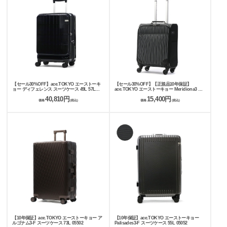
【セール30%OFF】ace.TOKYO エーストーキ
【セール30%OFF】【正規品10年保証】
ョー ディフェレンス スーツケース 49L 57L
ace.TOKYO エーストーキョー Meridiona3 ス
05722
ーツケース 機内持ち込み 32L 17659
40,810円
15,400円
価格
(税込)
価格
(税込)
【10年保証】ace.TOKYO エーストーキョー ア
【10年保証】ace.TOKYO エーストーキョー
ルゴナム3-F スーツケース 73L 05502
Palisades3-F スーツケース 55L 05052