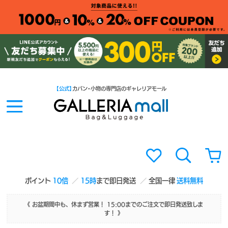
【公式】
カバン・小物の専門店のギャレリアモール
ポイント
10倍
15時
まで即日発送
全国一律
送料無料
《 お盆期間中も、休まず営業！ 15:00までのご注文で即日発送致しま
す！ 》