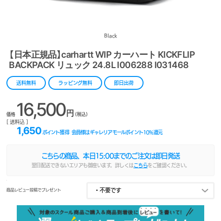
Black
【日本正規品】carhartt WIP カーハート KICKFLIP
BACKPACK リュック 24.8L I006288 I031468
送料無料
ラッピング無料
即日出荷
16,500
円
価格
(税込)
[ 送料込 ]
1,650
ポイント獲得
会員様はギャレリアモールポイント
10
%還元
こちらの商品、本日
15:00
までのご注文は即日発送
翌日配送できないエリアも御座います。詳しくは
こちら
をご確認ください。
商品レビュー投稿でプレゼント