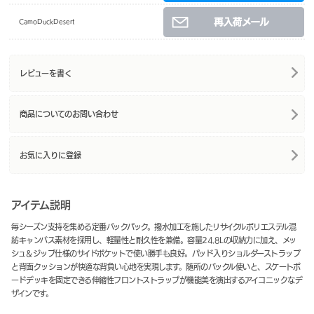
CamoDuckDesert
レビューを書く
商品についてのお問い合わせ
お気に入りに登録
アイテム説明
毎シーズン支持を集める定番バックパック。撥水加工を施したリサイクルポリエステル混
紡キャンバス素材を採用し、軽量性と耐久性を兼備。容量24.8Lの収納力に加え、メッ
シュ＆ジップ仕様のサイドポケットで使い勝手も良好。パッド入りショルダーストラップ
と背面クッションが快適な背負い心地を実現します。随所のバックル使いと、スケートボ
ードデッキを固定できる伸縮性フロントストラップが機能美を演出するアイコニックなデ
ザインです。