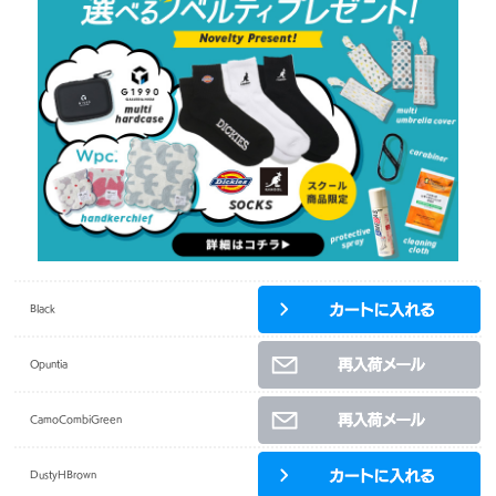
Black
Opuntia
CamoCombiGreen
DustyHBrown