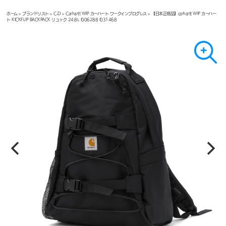
ホーム
>
ブランドリスト
>
C-D
>
Carhartt WIP カーハート ワークインプログレス
> 【日本正規品】carhartt WIP カーハー
ト KICKFLIP BACKPACK リュック 24.8L I006288 I031468