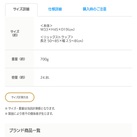
サイズ詳細
仕様詳細
購入時のご注意
＜本体＞
W33×H45×D19(cm)
サイズ
（約）
＜リュックストラップ＞
長さ 50～85×幅 2.5～8(cm)
重量（約）
700g
容量（約）
24.8L
サイズ計測方法
※ サイズ・重量は当店計測値となります。
※ 製品により若干の個体差が生じます。
ブランド商品一覧