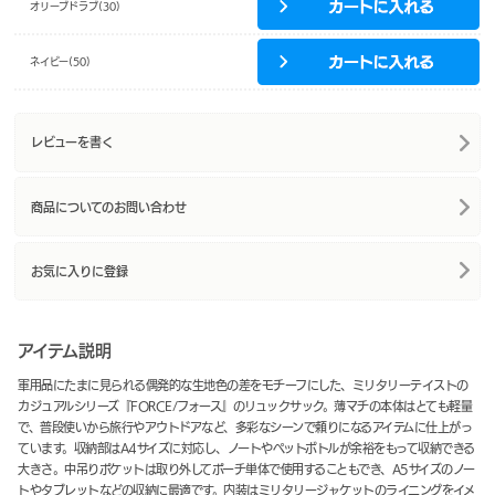
オリーブドラブ(30)
ネイビー(50)
レビューを書く
商品についてのお問い合わせ
お気に入りに登録
アイテム説明
軍用品にたまに見られる偶発的な生地色の差をモチーフにした、ミリタリーテイストの
カジュアルシリーズ『FORCE/フォース』のリュックサック。薄マチの本体はとても軽量
で、普段使いから旅行やアウトドアなど、多彩なシーンで頼りになるアイテムに仕上がっ
ています。収納部はA4サイズに対応し、ノートやペットボトルが余裕をもって収納できる
大きさ。中吊りポケットは取り外してポーチ単体で使用することもでき、A5サイズのノー
トやタブレットなどの収納に最適です。内装はミリタリージャケットのライニングをイメ