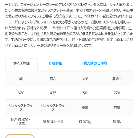
ージして、エマージェンシーカラーのオレンジ色をセレクト。外装には、サッと取り出し
たい小物の収納に最適なジップポケットを装備。小分けポケットを内蔵しており、鞄の中
で散らばりがちなアイテムの整頓に役立ちます。また、本体サイド下部に設けられたドロ
ーコードによりバッグのフォルムを変える事ができるので、2通りのスタイルをお楽しみ
いただけます。表地は210デニールの6ナイロン強力糸で織った産業資材生地を採用。生
地を染めることにより生じる独特の光沢感と縦スジが与える武骨な印象を狙いとしていま
す。生地のパーツにより微妙な色の差を出し、ロット違いの生地を使用しているように見
せていることにより、一層のミリタリー感を演出しています。
サイズ詳細
仕様詳細
購入時のご注意
幅
高さ
マチ
収納口
320
435
50
270
リュックストラッ
リュックストラッ
重量
容量
プ
プ
長さ 約 470～
幅 約 25～60
約 575g
約 9L
1020