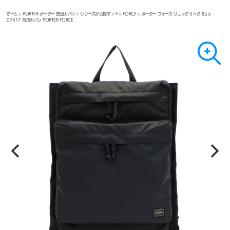
ホーム
>
PORTER ポーター 吉田カバン
>
シリーズから探す
>
F
>
FORCE
> ポーター フォース リュックサック 855-
07417 吉田カバン PORTER FORCE