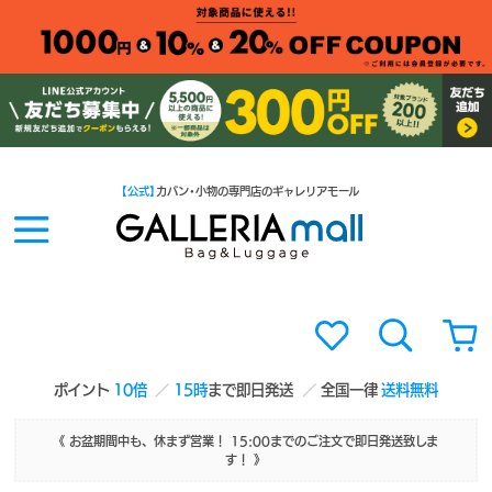
【公式】
カバン・小物の専門店のギャレリアモール
ポイント
10倍
15時
まで即日発送
全国一律
送料無料
《 お盆期間中も、休まず営業！ 15:00までのご注文で即日発送致しま
す！ 》