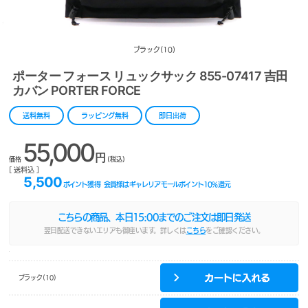
ブラック(10)
ポーター フォース リュックサック 855-07417 吉田
カバン PORTER FORCE
送料無料
ラッピング無料
即日出荷
55,000
円
価格
(税込)
[ 送料込 ]
5,500
ポイント獲得
会員様はギャレリアモールポイント
10
%還元
こちらの商品、本日
15:00
までのご注文は即日発送
翌日配送できないエリアも御座います。詳しくは
こちら
をご確認ください。
ブラック(10)