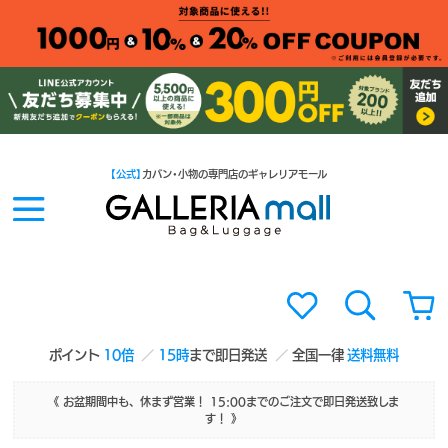
【公式】
カバン・小物の専門店のギャレリアモール
ポイント
10倍
15時
まで即日発送
全国一律
送料無料
《 お盆期間中も、休まず営業！ 15:00までのご注文で即日発送致しま
す！ 》