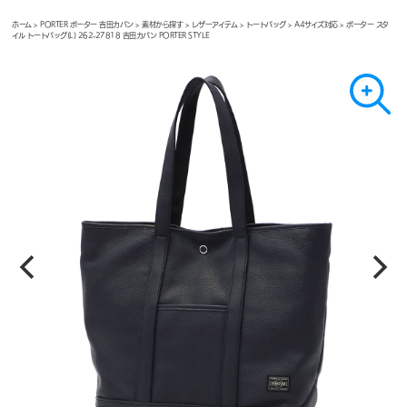
ホーム
>
PORTER ポーター 吉田カバン
>
素材から探す
>
レザーアイテム
>
トートバッグ
>
A4サイズ対応
> ポーター スタ
イル トートバッグ(L) 262-27818 吉田カバン PORTER STYLE