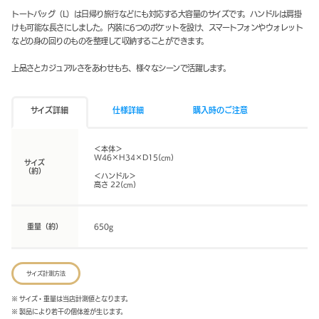
トートバッグ（L）は日帰り旅行などにも対応する大容量のサイズです。ハンドルは肩掛
けも可能な長さにしました。内装に6つのポケットを設け、スマートフォンやウォレット
などの身の回りのものを整理して収納することができます。
上品さとカジュアルさをあわせもち、様々なシーンで活躍します。
サイズ詳細
仕様詳細
購入時のご注意
＜本体＞
W46×H34×D15(cm)
サイズ
（約）
＜ハンドル＞
高さ 22(cm)
重量（約）
650g
サイズ計測方法
※ サイズ・重量は当店計測値となります。
※ 製品により若干の個体差が生じます。