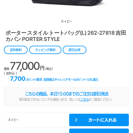
ネイビー
ポーター スタイル トートバッグ(L) 262-27818 吉田
カバン PORTER STYLE
送料無料
ラッピング無料
即日出荷
77,000
円
価格
(税込)
[ 送料込 ]
7,700
ポイント獲得
会員様はギャレリアモールポイント
10
%還元
こちらの商品、本日
15:00
までのご注文は即日発送
翌日配送できないエリアも御座います。詳しくは
こちら
をご確認ください。
ネイビー