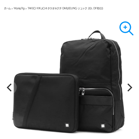
ホーム
>
Work&Trip
> TAKEO KIKUCHI タケオキクチ DARJEELING リュック 20L DFB003