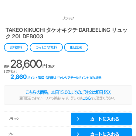
ブラック
TAKEO KIKUCHI タケオキクチ DARJEELING リュッ
ク 20L DFB003
送料無料
ラッピング無料
即日出荷
28,600
円
価格
(税込)
[ 送料込 ]
2,860
ポイント獲得
会員様はギャレリアモールポイント
10
%還元
こちらの商品、本日
15:00
までのご注文は即日発送
翌日配送できないエリアも御座います。詳しくは
こちら
をご確認ください。
ブラック
グレー