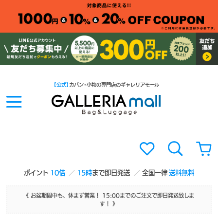
【公式】
カバン・小物の専門店のギャレリアモール
ポイント
10倍
15時
まで即日発送
全国一律
送料無料
《 お盆期間中も、休まず営業！ 15:00までのご注文で即日発送致しま
す！ 》