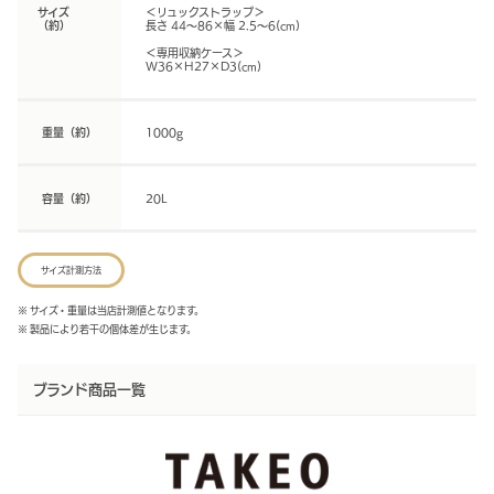
サイズ
＜リュックストラップ＞
（約）
長さ 44～86×幅 2.5～6(cm)
＜専用収納ケース＞
W36×H27×D3(cm)
重量（約）
1000g
容量（約）
20L
サイズ計測方法
※ サイズ・重量は当店計測値となります。
※ 製品により若干の個体差が生じます。
ブランド商品一覧