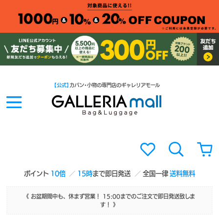
【公式】
カバン・小物の専門店のギャレリアモール
ポイント
10倍
15時
まで即日発送
全国一律
送料無料
《 お盆期間中も、休まず営業！ 15:00までのご注文で即日発送致しま
す！ 》