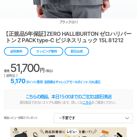
ブラック(01)
【正規品5年保証】ZERO HALLIBURTON ゼロハリバー
トン Z PACK type-C ビジネスリュック 15L 81212
送料無料
ラッピング無料
即日出荷
51,700
円
価格
(税込)
[ 送料込 ]
5,170
ポイント獲得
会員様はギャレリアモールポイント
10
%還元
こちらの商品、本日
15:00
までのご注文は即日発送
翌日配送できないエリアも御座います。詳しくは
こちら
をご確認ください。
商品レビュー投稿でプレゼント