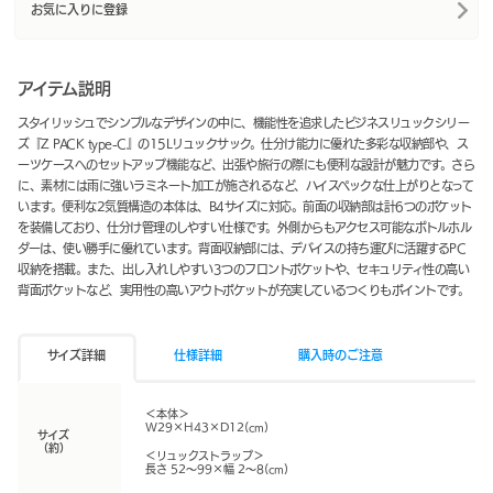
お気に入りに登録
アイテム説明
スタイリッシュでシンプルなデザインの中に、機能性を追求したビジネスリュックシリー
ズ『Z PACK type-C』の15Lリュックサック。仕分け能力に優れた多彩な収納部や、ス
ーツケースへのセットアップ機能など、出張や旅行の際にも便利な設計が魅力です。さら
に、素材には雨に強いラミネート加工が施されるなど、ハイスペックな仕上がりとなって
います。便利な2気質構造の本体は、B4サイズに対応。前面の収納部は計6つのポケット
を装備しており、仕分け管理のしやすい仕様です。外側からもアクセス可能なボトルホル
ダーは、使い勝手に優れています。背面収納部には、デバイスの持ち運びに活躍するPC
収納を搭載。また、出し入れしやすい3つのフロントポケットや、セキュリティ性の高い
背面ポケットなど、実用性の高いアウトポケットが充実しているつくりもポイントです。
サイズ詳細
仕様詳細
購入時のご注意
＜本体＞
W29×H43×D12(cm)
サイズ
（約）
＜リュックストラップ＞
長さ 52～99×幅 2～8(cm)