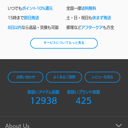
いつでも
ポイント10%還元
全国一律
送料無料
15時まで
即日発送
土・日・祝日も
休まず発送
8日以内
なら返品・交換も可能
修理など
アフターケア
も万全
サービスについてもっと見る
お問い合わせ
よくあるご質問
レビューを見る
取扱いアイテム総数
取扱いブランド総数
12938
425
About Us