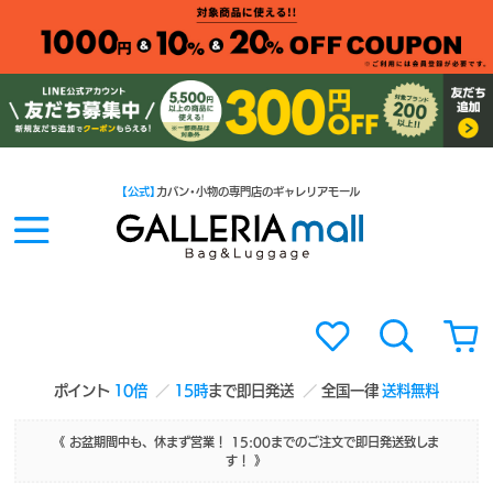
【公式】
カバン・小物の専門店のギャレリアモール
ポイント
10倍
15時
まで即日発送
全国一律
送料無料
《 お盆期間中も、休まず営業！ 15:00までのご注文で即日発送致しま
す！ 》