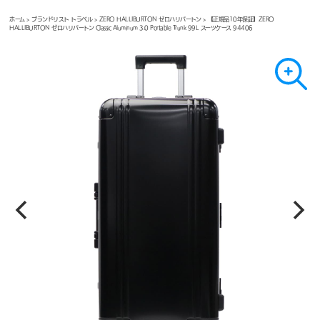
ホーム
>
ブランドリスト トラベル
>
ZERO HALLIBURTON ゼロハリバートン
> 【正規品10年保証】ZERO
HALLIBURTON ゼロハリバートン Classic Aluminum 3.0 Portable Trunk 99L スーツケース 94406