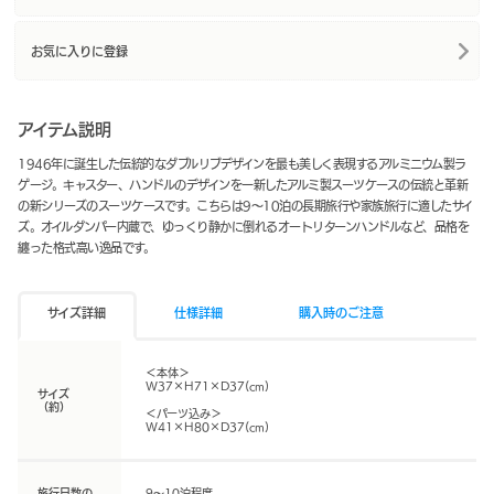
お気に入りに登録
アイテム説明
1946年に誕生した伝統的なダブルリブデザインを最も美しく表現するアルミニウム製ラ
ゲージ。キャスター、ハンドルのデザインを一新したアルミ製スーツケースの伝統と革新
の新シリーズのスーツケースです。こちらは9～10泊の長期旅行や家族旅行に適したサイ
ズ。オイルダンパー内蔵で、ゆっくり静かに倒れるオートリターンハンドルなど、品格を
纏った格式高い逸品です。
サイズ詳細
仕様詳細
購入時のご注意
＜本体＞
W37×H71×D37(cm)
サイズ
（約）
＜パーツ込み＞
W41×H80×D37(cm)
旅行日数の
9～10泊程度