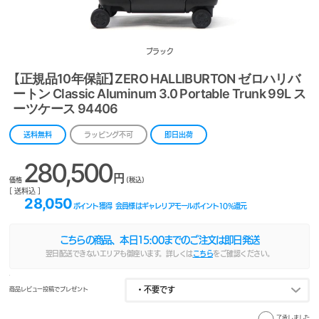
ブラック
【正規品10年保証】ZERO HALLIBURTON ゼロハリバ
ートン Classic Aluminum 3.0 Portable Trunk 99L ス
ーツケース 94406
送料無料
ラッピング不可
即日出荷
280,500
円
価格
(税込)
[ 送料込 ]
28,050
ポイント獲得
会員様はギャレリアモールポイント
10
%還元
こちらの商品、本日
15:00
までのご注文は即日発送
翌日配送できないエリアも御座います。詳しくは
こちら
をご確認ください。
商品レビュー投稿でプレゼント
了承しました