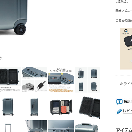
[ 送料込 ]
商品レビュ
こちらの商
ブルー
ホライ
アイテ