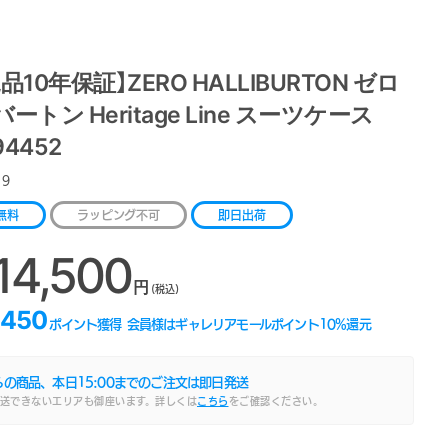
品10年保証】ZERO HALLIBURTON ゼロ
ートン Heritage Line スーツケース
94452
19
無料
ラッピング不可
即日出荷
14,500
円
(税込)
,450
ポイント獲得
会員様はギャレリアモールポイント
10
%還元
らの商品、本日
15:00
までのご注文は即日発送
送できないエリアも御座います。詳しくは
こちら
をご確認ください。