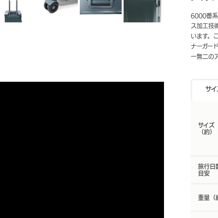
6000番
ス加工技
います。
ナーガー
一無二の
サイ
サイズ
（約）
旅行日
目安
重量（