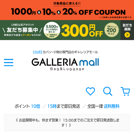
【公式】
カバン・小物の専門店のギャレリアモール
ポイント
10倍
15時
まで即日発送
全国一律
送料無料
《 お盆期間中も、休まず営業！ 15:00までのご注文で即日発送致しま
す！ 》